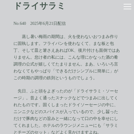
コ
ナ
ドライサラミ
ン
ビ
テ
ゲ
ン
ー
No.640 2025年6月21日配信
ツ
シ
へ
ョ
蒸し暑い梅雨の期間は、火を使わないおつまみ作り
ス
ン
に固執します。フライパンを使わなくて、まな板と包
キ
に
ッ
移
丁、そして皿と箸さえあればOK、後片付けも面倒ではあ
プ
動
りません。怠け者の私には、こんな理にかなった酒の肴
調理の公式が嬉しくてたまりません。まあ、いろいろ言
わなくてもやっぱり「できるだけシンプルに簡単に」が
この時期の調理の鉄則というものでしょう。
先日、ふと頭をよぎったのが「ドライサラミ・ソーセ
ージ」。昔よく通ったスナックなどでつまみに出してく
れたものです。固くしまったドライソーセージの中に、
ニンニクなどのスパイスが入っているので、少し齧った
だけで豚肉などの旨みと一緒になって口の中を幸せにし
てくれました。ホテルのラウンジメニューにも「サラミ
とチーズのセット」などよく見かけますよね。