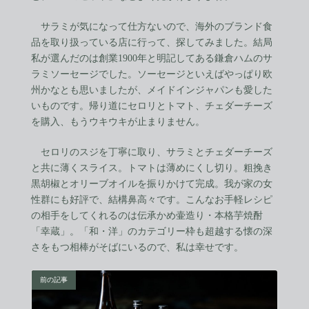
サラミが気になって仕方ないので、海外のブランド食
品を取り扱っている店に行って、探してみました。結局
私が選んだのは創業1900年と明記してある鎌倉ハムのサ
ラミソーセージでした。ソーセージといえばやっぱり欧
州かなとも思いましたが、メイドインジャパンも愛した
いものです。帰り道にセロリとトマト、チェダーチーズ
を購入、もうウキウキが止まりません。
セロリのスジを丁寧に取り、サラミとチェダーチーズ
と共に薄くスライス。トマトは薄めにくし切り。粗挽き
黒胡椒とオリーブオイルを振りかけて完成。我が家の女
性群にも好評で、結構鼻高々です。こんなお手軽レシピ
の相手をしてくれるのは伝承かめ壷造り・本格芋焼酎
「幸蔵」。「和・洋」のカテゴリー枠も超越する懐の深
さをもつ相棒がそばにいるので、私は幸せです。
前の記事