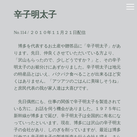
コ
ナ
ン
ビ
辛子明太子
テ
ゲ
ン
ー
ツ
シ
へ
ョ
No.114 / ２０１０年１１月２１日配信
ス
ン
キ
に
博多を代表するお土産や贈答品に「辛子明太子」があ
ッ
移
ります。先日、仲良くさせていただいている方より、
プ
動
「沢山もらったので、少しどうですか？」と、その辛子
明太子のお裾分けにあずかりました。辛子明太子は地元
の特産品とはいえ、パクパク食べることが出来るほど安
くはありません。「アツアツのごはんに美味しそうね」
と庶民代表の我が家人達は大喜びです。
先日偶然にも、仕事の関係で辛子明太子を製造されて
いる方に、お話を伺う機会がありました。１９７５年に
新幹線が博多まで延び、辛子明太子は全国的に有名にな
っていったといいます。現在、博多には沢山の辛子明太
子の会社があり、しのぎを削っていますが、最近は博多
以外でも辛子明太子の製造販売を行う会社も増え、さら