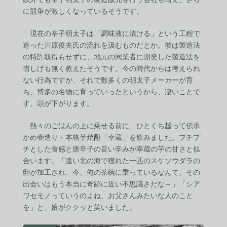
に競争が激しくなっているそうです。
現在の辛子明太子は「調味液に漬ける」という工程で
造った川原俊夫氏の流れを汲むものだとか。彼は製造法
の特許取得もせずに、地元の同業者に開発した製造法を
惜しげも無く教えたそうです。今の時代からは考えられ
ない行為ですが、それで数多くの明太子メーカーが育
ち、博多の名物に育っていったというから、凄いことで
す。頭が下がります。
熱々のごはんの上に乗せる前に、ひとくち齧って伝承
かめ壷造り・本格芋焼酎「幸蔵」を飲みました。プチプ
チとした食感と唐辛子の旨い辛みが幸蔵の芋の甘さと似
合います。「遠い北の海で穫れた一匹のスケソウダラの
卵が加工され、今、俺の茶碗に乗っているなんて、その
出会いはもう本当に奇跡に近い不思議さだな～」「シア
ワセモノっていうのよね、お父さんみたいな人のこと
を」と、娘がククッと笑いました。