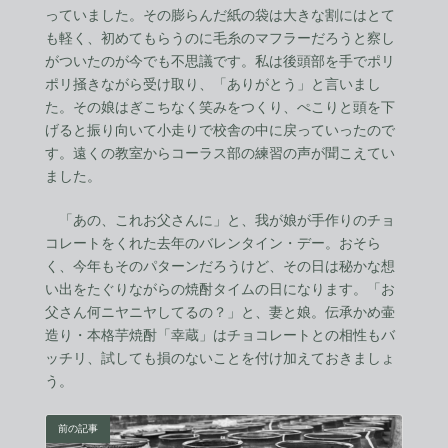
っていました。その膨らんだ紙の袋は大きな割にはとて
も軽く、初めてもらうのに毛糸のマフラーだろうと察し
がついたのが今でも不思議です。私は後頭部を手でポリ
ポリ掻きながら受け取り、「ありがとう」と言いまし
た。その娘はぎこちなく笑みをつくり、ぺこりと頭を下
げると振り向いて小走りで校舎の中に戻っていったので
す。遠くの教室からコーラス部の練習の声が聞こえてい
ました。
「あの、これお父さんに」と、我が娘が手作りのチョ
コレートをくれた去年のバレンタイン・デー。おそら
く、今年もそのパターンだろうけど、その日は秘かな想
い出をたぐりながらの焼酎タイムの日になります。「お
父さん何ニヤニヤしてるの？」と、妻と娘。伝承かめ壷
造り・本格芋焼酎「幸蔵」はチョコレートとの相性もバ
ッチリ、試しても損のないことを付け加えておきましょ
う。
前の記事