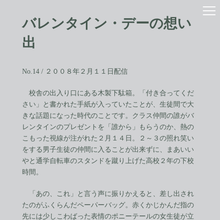
コ
ナ
ン
ビ
バレンタイン・デーの想い
テ
ゲ
ン
ー
出
ツ
シ
へ
ョ
ス
ン
No.14 / ２００８年２月１１日配信
キ
に
ッ
移
プ
動
校舎の出入り口にある木製下駄箱。「付き合ってくだ
さい」と書かれた手紙が入っていたことが、生徒間で大
きな話題になった時代のことです。クラス仲間の誰がバ
レンタインのプレゼントを「誰から」もらうのか、熱の
こもった視線が注がれた２月１４日。２～３の照れ笑い
をする男子生徒の仲間に入ることが出来ずに、まあいい
やと通学自転車のスタンドを蹴り上げた高校２年の下校
時間。
「あの、これ」と言う声に振りかえると、差し出され
たのがふくらんだペーパーバッグ。赤くかじかんだ指の
先には少しこわばった表情のポニーテールの女生徒が立