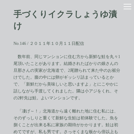
コ
ナ
ン
ビ
手づくりイクラしょうゆ漬
テ
ゲ
ン
ー
け
ツ
シ
へ
ョ
ス
ン
No.146 / ２０１１年１０月１１日配信
キ
に
ッ
移
プ
動
数年前、同じマンションに住む方から新鮮な鮭を丸々1
尾頂いたことがあります。結婚されたばかりの娘さんの
旦那さんの実家が北海道で、2尾贈られて来た中のお裾分
けでした。腹の中には卵がギッシリ詰まっているとか
で、「新鮮だから美味しいと思いますよ」とにこやかに
話しながら手渡してくれました。隣は小アジをくれ、そ
の2軒先は鮭。よいマンションです。
「凄げ～！」北海道から遠く離れた地に住む私には、
そのずっしりと重くて新鮮な生鮭は初体験でした。魚を
捌くことが出来る私に家族の期待がかかります。鮭は初
めてですが、私も男です。さっそくまな板から倍以上も