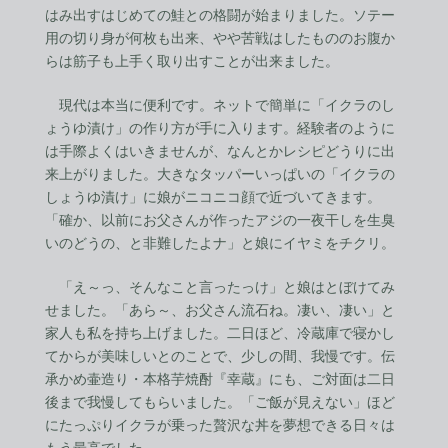
はみ出すはじめての鮭との格闘が始まりました。ソテー
用の切り身が何枚も出来、やや苦戦はしたもののお腹か
らは筋子も上手く取り出すことが出来ました。
現代は本当に便利です。ネットで簡単に「イクラのし
ょうゆ漬け」の作り方が手に入ります。経験者のように
は手際よくはいきませんが、なんとかレシピどうりに出
来上がりました。大きなタッパーいっぱいの「イクラの
しょうゆ漬け」に娘がニコニコ顔で近づいてきます。
「確か、以前にお父さんが作ったアジの一夜干しを生臭
いのどうの、と非難したよナ」と娘にイヤミをチクリ。
「え～っ、そんなこと言ったっけ」と娘はとぼけてみ
せました。「あら～、お父さん流石ね。凄い、凄い」と
家人も私を持ち上げました。二日ほど、冷蔵庫で寝かし
てからが美味しいとのことで、少しの間、我慢です。伝
承かめ壷造り・本格芋焼酎『幸蔵』にも、ご対面は二日
後まで我慢してもらいました。「ご飯が見えない」ほど
にたっぷりイクラが乗った贅沢な丼を夢想できる日々は