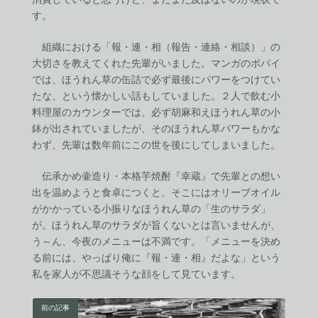
す。
組織における「報・連・相（報告・連絡・相談）」の
大切さを教えてくれた先輩がいました。マンガのポパイ
では、ほうれん草の缶詰で必ず最後にパワーをつけてい
たな、という懐かしい話もしていました。２人で飲む小
料理屋のカウンターでは、必ず胡麻和えほうれん草の小
鉢が出されていましたが、そのほうれん草パワーもかな
わず、先輩は数年前にこの世を後にしてしまいました。
伝承かめ壷造り・本格芋焼酎『幸蔵』で先輩との想い
出を温めようと食卓につくと、そこにはオリーブオイル
がかかっている小振りなほうれん草の「生のサラダ」
が。ほうれん草のサラダが旨くないとは言いませんが、
う～ん、今夜のメニューは不満です。「メニューを決め
る前には、やっぱり俺に『報・連・相』だよな」という
私を家人が不思議そうな顔をして見ています。
前の記事