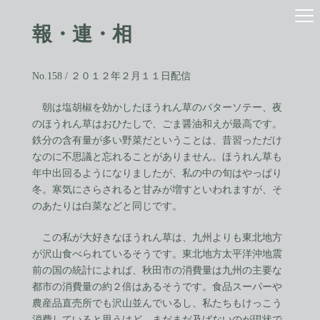
コ
ナ
ン
ビ
報・連・相
テ
ゲ
ン
ー
ツ
シ
へ
ョ
No.158 / ２０１２年２月１１日配信
ス
ン
キ
に
朝は塩胡椒を効かしたほうれん草のバターソテー、夜
ッ
移
のほうれん草はおひたしで、ごま醤油和えが最高です。
プ
動
鉄分の含有量が多い野菜だということは、昔習っただけ
なのに不思議と忘れることがありません。ほうれん草も
年中出回るようになりましたが、私の中の旬はやっぱり
冬。寒気にさらされると甘みが増すといわれますが、そ
のあたりは白菜などと同じです。
この私が大好きなほうれん草は、九州よりも東北地方
が沢山食べられているそうです。東北地方太平洋沖地震
前の国の統計によれば、秋田市の消費量は九州の主要な
都市の消費量の約２倍はあるそうです。食品スーパーや
農産品直売所でも沢山並んでいるし、私たちもけっこう
消費していると思うけど、まだまだ及ばないのが現状で