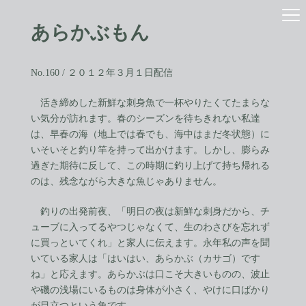
コ
ナ
ン
ビ
あらかぶもん
テ
ゲ
ン
ー
ツ
シ
へ
ョ
No.160 / ２０１２年３月１日配信
ス
ン
キ
に
活き締めした新鮮な刺身魚で一杯やりたくてたまらな
ッ
移
い気分が訪れます。春のシーズンを待ちきれない私達
プ
動
は、早春の海（地上では春でも、海中はまだ冬状態）に
いそいそと釣り竿を持って出かけます。しかし、膨らみ
過ぎた期待に反して、この時期に釣り上げて持ち帰れる
のは、残念ながら大きな魚じゃありません。
釣りの出発前夜、「明日の夜は新鮮な刺身だから、チ
ューブに入ってるやつじゃなくて、生のわさびを忘れず
に買っといてくれ」と家人に伝えます。永年私の声を聞
いている家人は「はいはい、あらかぶ（カサゴ）です
ね」と応えます。あらかぶは口こそ大きいものの、波止
や磯の浅場にいるものは身体が小さく、やけに口ばかり
が目立つという魚です。