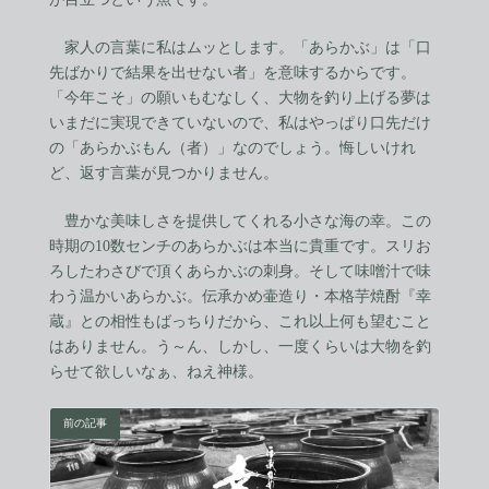
家人の言葉に私はムッとします。「あらかぶ」は「口
先ばかりで結果を出せない者」を意味するからです。
「今年こそ」の願いもむなしく、大物を釣り上げる夢は
いまだに実現できていないので、私はやっぱり口先だけ
の「あらかぶもん（者）」なのでしょう。悔しいけれ
ど、返す言葉が見つかりません。
豊かな美味しさを提供してくれる小さな海の幸。この
時期の10数センチのあらかぶは本当に貴重です。スリお
ろしたわさびで頂くあらかぶの刺身。そして味噌汁で味
わう温かいあらかぶ。伝承かめ壷造り・本格芋焼酎『幸
蔵』との相性もばっちりだから、これ以上何も望むこと
はありません。う～ん、しかし、一度くらいは大物を釣
らせて欲しいなぁ、ねえ神様。
前の記事