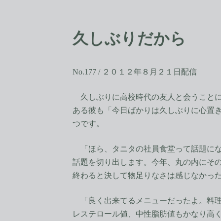
コ
ナ
ン
ビ
テ
ゲ
久しぶりだから
ン
ー
ツ
シ
へ
ョ
ス
ン
No.177 / ２０１２年８月２１日配信
キ
に
ッ
移
久しぶりに高校時代の友人と会うことに
プ
動
ある彼も「今日ばかりは久しぶりに心置
つです。
「ほら、タニタの社員食堂って話題にな
話題を切り出します。今年、丸の内にその
終わると決して物足りなさは感じなかっ
「良く出来てるメニューだったよ。料理
レステロール値、中性脂肪値もかなり高