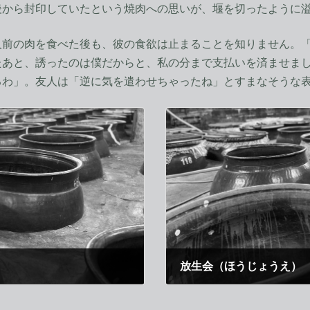
後から封印していたという焼肉への思いが、堰を切ったように
前の肉を食べた後も、彼の食欲は止まることを知りません。「
たあと、誘ったのは僕だからと、私の分まで支払いを済ませま
るわ」。友人は「逆に気を遣わせちゃったね」とすまなそうな
放生会（ほうじょうえ）
2012年9月1日