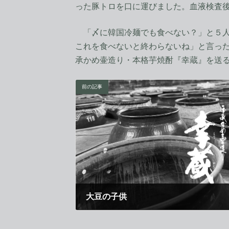
った豚トロを口に運びました。血液検査
「〆に韓国冷麺でも食べない？」と５人
これを食べないと終わらないね」と言っ
承かめ壷造り・本格芋焼酎『幸蔵』を送
前の記事
大豆の子供
2012年8月11日