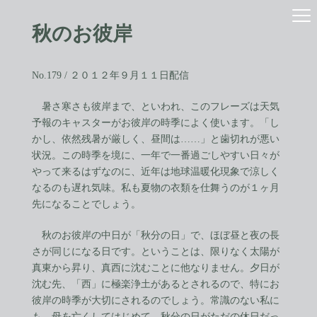
コ
ナ
ン
ビ
秋のお彼岸
テ
ゲ
ン
ー
ツ
シ
へ
ョ
No.179 / ２０１２年９月１１日配信
ス
ン
キ
に
暑さ寒さも彼岸まで、といわれ、このフレーズは天気
ッ
移
予報のキャスターがお彼岸の時季によく使います。「し
プ
動
かし、依然残暑が厳しく、昼間は……」と歯切れが悪い
状況。この時季を境に、一年で一番過ごしやすい日々が
やって来るはずなのに、近年は地球温暖化現象で涼しく
なるのも遅れ気味。私も夏物の衣類を仕舞うのが１ヶ月
先になることでしょう。
秋のお彼岸の中日が「秋分の日」で、ほぼ昼と夜の長
さが同じになる日です。ということは、限りなく太陽が
真東から昇り、真西に沈むことに他なりません。夕日が
沈む先、「西」に極楽浄土があるとされるので、特にお
彼岸の時季が大切にされるのでしょう。常識のない私に
も、母を亡くしてはじめて、秋分の日がただの休日だっ