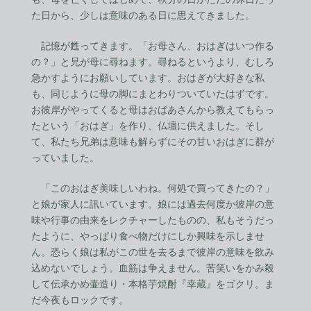
た日から、少しは意味のある日に思えてきました。
記憶が甦ってきます。「お母さん、おはぎはいつ作る
の？」と兄が母に尋ねます。尋ねるというより、むしろ
急かすようにお願いしています。おはぎが大好きな私
も、同じように母の脚にまとわりついていたはずです。
お彼岸がやってくると母はおばあさんから教えてもらっ
たという「おはぎ」を作り、仏壇に供えました。そし
て、私たち兄弟は意味も解らずにその甘いおはぎに群が
っていました。
「このおはぎ美味しいわね。何処で買ってきたの？」
と娘が家人に訊いています。娘には過去何度か彼岸の意
味や行事の由来をレクチャーしたものの、私もそうだっ
たように、やっぱり食べ物だけにしか興味を示しませ
ん。恐らく娘は私がこの世を去るまで彼岸の意味を飲み
込めないでしょう。血筋は争えません。苦笑いをかみ殺
して伝承かめ壷造り・本格芋焼酎『幸蔵』をゴクリ。ま
だ今夜もロックです。