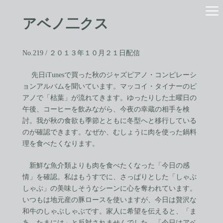
コ
ナ
ン
ビ
アベノ二クス
テ
ゲ
ン
ー
ツ
シ
へ
ョ
No.219 / ２０１３年１０月２１日配信
ス
ン
キ
に
先日iTunesで買った秋のジャズピアノ・コンピレーシ
ッ
移
ョンアルバムを聞いています。マッコイ・タイナーのピ
プ
動
アノで「枯葉」が流れてきます。ゆったりした土曜日の
午後、コーヒーを飲みながら、今夜の幸蔵の相手を検
討。我が秋の食欲も季節とともに冬型へと移行している
のが確認できます。なぜか、むしょうに肉を使った鍋料
理を食べたくなります。
新鮮な魚介類よりも肉を食べたくなった「今日の感
情」を確認。私はもうすでに、さっぱりとした「しゃぶ
しゃぶ」の美味しそうなシーンに心を奪われています。
いつもは地元産の豚ロースを使いますが、今日は贅沢な
和牛のしゃぶしゃぶです。家人に希望を伝えると、「ま
あ、たまには」と反対されませんでした。「今日はアベ