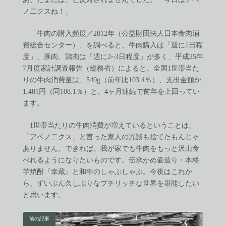
ノ二クスね！」
「牛肉の購入頻度／2012年（公益財団法人日本食肉消
費総合センター）」を調べると、牛肉購入は「週に1日程
度」、豚肉、鶏肉は「週に2~3日程度」が多く、平成25年
7月度家計調査報告（総務省）によると、全国1世帯当た
りの牛肉消費量は、540g（前年比103.4％）、支出金額が
1,481円（同108.1％）と、4ヶ月連続で前年を上回ってい
ます。
1世帯当たりの牛肉消費が増えているということは、
「アベノ二クス」と言った家人の冗談も捨てたもんじゃ
ありません。できれば、我が家でも牛肉をもっと沢山食
べれるようになりたいものです。伝承かめ壷造り・本格
芋焼酎『幸蔵』と和牛のしゃぶしゃぶ。今夜はこれか
ら、ずいぶん久しぶりなプチリッチな世界を堪能したい
と思います。
前の記事