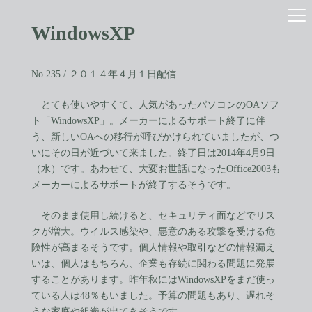
コ
ナ
ン
ビ
WindowsXP
テ
ゲ
ン
ー
ツ
シ
へ
ョ
No.235 / ２０１４年４月１日配信
ス
ン
キ
に
とても使いやすくて、人気があったパソコンのOAソフ
ッ
移
ト「WindowsXP」。メーカーによるサポート終了に伴
プ
動
う、新しいOAへの移行が呼びかけられていましたが、つ
いにその日が近づいて来ました。終了日は2014年4月9日
（水）です。あわせて、大変お世話になったOffice2003も
メーカーによるサポートが終了するそうです。
そのまま使用し続けると、セキュリティ面などでリス
クが増大。ウイルス感染や、悪意のある攻撃を受ける危
険性が高まるそうです。個人情報や取引などの情報漏え
いは、個人はもちろん、企業も存続に関わる問題に発展
することがあります。昨年秋にはWindowsXPをまだ使っ
ている人は48％もいました。予算の問題もあり、遅れそ
うな家庭や組織が出てきそうです。