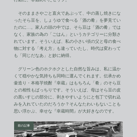
そのままさやごと直火であぶって、中の蒸し焼きにな
ったそら豆を、しょうゆで食べる「酒の肴」を夢見てい
たのに…。家人の頭の中では、そら豆は「酒の肴」では
なく、家族の為の「ごはん」というカテゴリーに分類さ
れています。そういえば、私の小さい頃の父と母の食べ
物に対する「考え方」も違っていたし、時代は変わって
も「同じだなあ」と妙に納得。
グリーン色のホクホクとした自然な旨みは、私に温か
くて穏やかな気持ちも同時に運んでくれます。伝承かめ
壷造り・本格芋焼酎『幸蔵』はもちろん「肴」のそら豆
との相性もばっちりです。そういえば、母はそら豆の皮
の黒いすじの部分に、剥きやすいようにと包丁で切れ込
みを入れていたのだろうか？そんなたわいもないことも
思い浮かぶ、幸せな『幸蔵時間』が大好きなのです。
前の記事