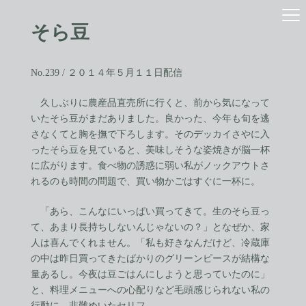
コ
ナ
ン
ビ
そら豆
テ
ゲ
ン
ー
ツ
シ
へ
ョ
No.239 / ２０１４年５月１１日配信
ス
ン
キ
に
久しぶりに農産品直売所に行くと、前から気になって
ッ
移
いたそら豆がまだありました。良かった、今年も旬を逃
プ
動
さなくてと胸を撫で下ろします。そのデッカイさやに入
ったそら豆を見ていると、美味しそうな姿焼きが脳一杯
に広がります。食べ物の誘惑に弱い私がノックアウトさ
れるのも時間の問題で、買い物かごはすぐに一杯に。
「あら、こんなにいっぱい買ってきて。生のそら豆っ
て、あまり長持ちしないんじゃないの？」となぜか、家
人は喜んでくれません。「私も好きなんだけど、冷蔵庫
の中は昨日買ってきたばかりのグリーンピースが結構な
量あるし。今夜は豆ごはんにしようと思っていたのに」
と、料理メニューへの心配りなど毛頭感じられない私の
行動に、非難めいたセリフ。