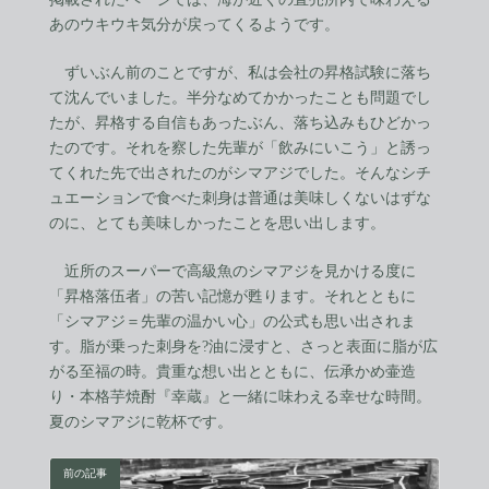
あのウキウキ気分が戻ってくるようです。
ずいぶん前のことですが、私は会社の昇格試験に落ち
て沈んでいました。半分なめてかかったことも問題でし
たが、昇格する自信もあったぶん、落ち込みもひどかっ
たのです。それを察した先輩が「飲みにいこう」と誘っ
てくれた先で出されたのがシマアジでした。そんなシチ
ュエーションで食べた刺身は普通は美味しくないはずな
のに、とても美味しかったことを思い出します。
近所のスーパーで高級魚のシマアジを見かける度に
「昇格落伍者」の苦い記憶が甦ります。それとともに
「シマアジ＝先輩の温かい心」の公式も思い出されま
す。脂が乗った刺身を?油に浸すと、さっと表面に脂が広
がる至福の時。貴重な想い出とともに、伝承かめ壷造
り・本格芋焼酎『幸蔵』と一緒に味わえる幸せな時間。
夏のシマアジに乾杯です。
前の記事