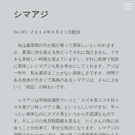
コ
ナ
ン
ビ
シマアジ
テ
ゲ
ン
ー
ツ
シ
へ
ョ
No.243 / ２０１４年６月２１日配信
ス
ン
キ
に
魚は厳寒期の方が脂が乗って美味しいといわれます
ッ
移
が、夏場に旬を迎える魚だってそれに負けません。イサ
プ
動
キも美味しい時期を迎えていますし、それに刺身で抜群
に美味しいシマアジも私を幸せにしてくれます。アジは
一年中、私を裏切ることがない美味しさですが、仲間で
ある魚体が大きくて風格のあるシマアジは、さらに上を
いく「絶品」の味わいです。
シマアジは学術的属性でいうと「スズキ系スズキ目ス
ズキ亜アジ科シマアジ属」というらしいのですが、平べ
ったい身体なのにスズキ系というから不思議なもので
す。久しぶりの魚貝類図鑑を見ると、たくさんの魚に出
会うことが出来て、幸せな気分になります。シマアジの
掲載されたページでは、海が近くの直売所内で味わえる