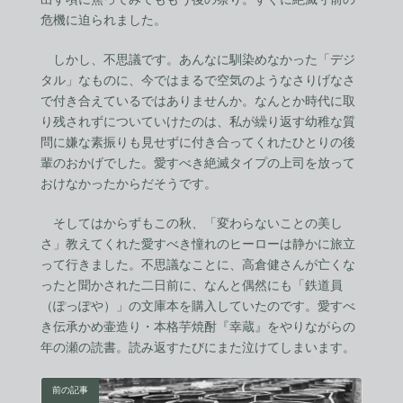
危機に迫られました。
しかし、不思議です。あんなに馴染めなかった「デジ
タル」なものに、今ではまるで空気のようなさりげなさ
で付き合えているではありませんか。なんとか時代に取
り残されずについていけたのは、私が繰り返す幼稚な質
問に嫌な素振りも見せずに付き合ってくれたひとりの後
輩のおかげでした。愛すべき絶滅タイプの上司を放って
おけなかったからだそうです。
そしてはからずもこの秋、「変わらないことの美し
さ」教えてくれた愛すべき憧れのヒーローは静かに旅立
って行きました。不思議なことに、高倉健さんが亡くな
ったと聞かされた二日前に、なんと偶然にも「鉄道員
（ぽっぽや）」の文庫本を購入していたのです。愛すべ
き伝承かめ壷造り・本格芋焼酎『幸蔵』をやりながらの
年の瀬の読書。読み返すたびにまた泣けてしまいます。
前の記事