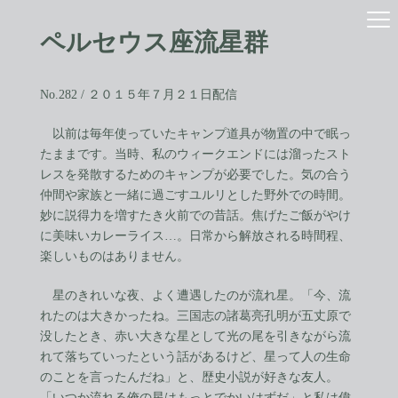
コ
ナ
ン
ビ
ペルセウス座流星群
テ
ゲ
ン
ー
ツ
シ
へ
ョ
No.282 / ２０１５年７月２１日配信
ス
ン
キ
に
以前は毎年使っていたキャンプ道具が物置の中で眠っ
ッ
移
たままです。当時、私のウィークエンドには溜ったスト
プ
動
レスを発散するためのキャンプが必要でした。気の合う
仲間や家族と一緒に過ごすユルリとした野外での時間。
妙に説得力を増すたき火前での昔話。焦げたご飯がやけ
に美味いカレーライス…。日常から解放される時間程、
楽しいものはありません。
星のきれいな夜、よく遭遇したのが流れ星。「今、流
れたのは大きかったね。三国志の諸葛亮孔明が五丈原で
没したとき、赤い大きな星として光の尾を引きながら流
れて落ちていったという話があるけど、星って人の生命
のことを言ったんだね」と、歴史小説が好きな友人。
「いつか流れる俺の星はもっとでかいはずだ」と私は偉