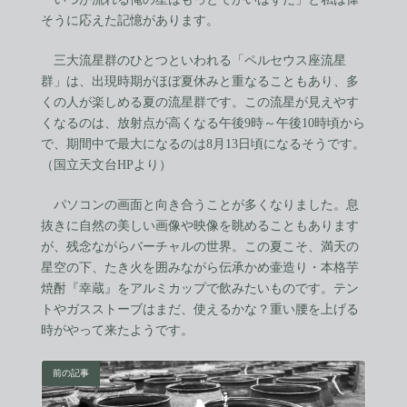
そうに応えた記憶があります。
三大流星群のひとつといわれる「ペルセウス座流星
群」は、出現時期がほぼ夏休みと重なることもあり、多
くの人が楽しめる夏の流星群です。この流星が見えやす
くなるのは、放射点が高くなる午後9時～午後10時頃から
で、期間中で最大になるのは8月13日頃になるそうです。
（国立天文台HPより）
パソコンの画面と向き合うことが多くなりました。息
抜きに自然の美しい画像や映像を眺めることもあります
が、残念ながらバーチャルの世界。この夏こそ、満天の
星空の下、たき火を囲みながら伝承かめ壷造り・本格芋
焼酎『幸蔵』をアルミカップで飲みたいものです。テン
トやガスストーブはまだ、使えるかな？重い腰を上げる
時がやって来たようです。
前の記事