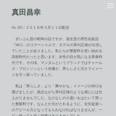
コ
ナ
ン
ビ
真田昌幸
テ
ゲ
ン
ー
ツ
シ
へ
ョ
No.305 / ２０１６年３月１１日配信
ス
ン
キ
に
ずいぶん昔の昭和の話ですが、資生堂の男性化粧品
ッ
移
「MG5」のコマーシャルで、モデルの草刈正雄が出演し
プ
動
ていたことがありました。私たちが整髪料を使い始める
高校時代だったと思います。女性の目が気になる青春時
代です。その頃、マンダムというブランドではチャール
ズ・ブロンソンという俳優が、男らしさと渋さでイメー
ジを引っ張っていました。
私は「男らしさ」より「爽やかな」イメージのMG5を
選びましたが、残念ながら草刈正雄のような感じには仕
上がりませんでした。なけなしの小遣いをはたいて買っ
た整髪料です。なんとか元がとれるように、女生徒達へ
のアピール力となってもらわなければなりませんが、一
ビン使っても全く効果はありませんでした。