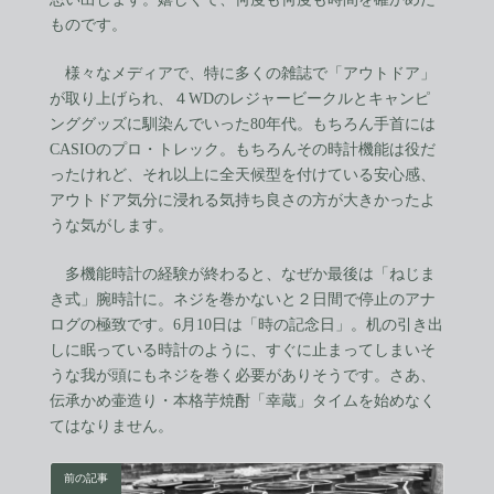
ものです。
様々なメディアで、特に多くの雑誌で「アウトドア」
が取り上げられ、４WDのレジャービークルとキャンピ
ンググッズに馴染んでいった80年代。もちろん手首には
CASIOのプロ・トレック。もちろんその時計機能は役だ
ったけれど、それ以上に全天候型を付けている安心感、
アウトドア気分に浸れる気持ち良さの方が大きかったよ
うな気がします。
多機能時計の経験が終わると、なぜか最後は「ねじま
き式」腕時計に。ネジを巻かないと２日間で停止のアナ
ログの極致です。6月10日は「時の記念日」。机の引き出
しに眠っている時計のように、すぐに止まってしまいそ
うな我が頭にもネジを巻く必要がありそうです。さあ、
伝承かめ壷造り・本格芋焼酎「幸蔵」タイムを始めなく
てはなりません。
前の記事