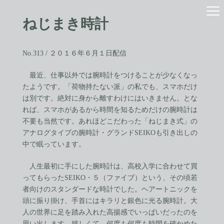
コ
ナ
ン
ビ
ねじまき時計
テ
ゲ
ン
ー
ツ
シ
へ
ョ
No.313 / ２０１６年６月１日配信
ス
ン
キ
に
最近、仕事以外では腕時計をつけることが少なくなっ
ッ
移
たようです。「荷物持たない派」の私でも、スマホだけ
プ
動
は別です。絶対に身から離すわけにはいきません。とな
れば、スマホがあるから時間を知るためだけの腕時計は
不要も当然です。あれほどこだわった「ねじまき式」の
アナログタイプの腕時計・グランドSEIKOも引き出しの
中で眠っています。
人生最初に手にした腕時計は、高校入学に合わせて買
ってもらったSEIKO・５（ファイブ）という、その頃若
者向けのスタンダードな時計でした。ヘアートニックを
頭に振り掛け、手首にはキラリと銀色に光る腕時計。大
人の世界に足を踏み入れた高揚感でいっぱいだったのを
思い出します。嬉しくて、何度も何度も時間を確かめた