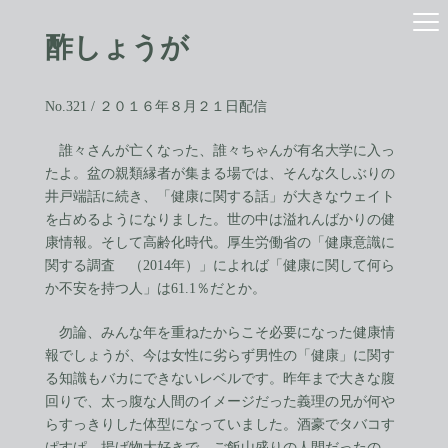
コ
ナ
ン
ビ
酢しょうが
テ
ゲ
ン
ー
ツ
シ
へ
ョ
No.321 / ２０１６年８月２１日配信
ス
ン
キ
に
誰々さんが亡くなった、誰々ちゃんが有名大学に入っ
ッ
移
たよ。盆の親類縁者が集まる場では、そんな久しぶりの
プ
動
井戸端話に続き、「健康に関する話」が大きなウェイト
を占めるようになりました。世の中は溢れんばかりの健
康情報。そして高齢化時代。厚生労働省の「健康意識に
関する調査 （2014年）」によれば「健康に関して何ら
か不安を持つ人」は61.1％だとか。
勿論、みんな年を重ねたからこそ必要になった健康情
報でしょうが、今は女性に劣らず男性の「健康」に関す
る知識もバカにできないレベルです。昨年まで大きな腹
回りで、太っ腹な人間のイメージだった義理の兄が何や
らすっきりした体型になっていました。酒豪でタバコす
ぱすぱ。揚げ物大好きで、ご飯山盛りの人間だったの