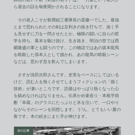
ら過去の話を毎夜聞かされることになります。
その老人こそが新撰組三番隊長の斎藤一でした。最強
とまで恐れられたその剣は左利きの抜き打ちで、抜く手
も見せずに刀を一閃させたとか。極限の闘いに自らの哲
学を持ち、幕末を駆け抜け、生き抜き、明治の世では西
郷隆盛の軍とも闘うのです。この物語ではあの坂本龍馬
を暗殺した張本人として描かれ、あの龍馬の暗殺シーン
などは、思わず息を飲んでしまいます。
さすが浅田次郎さんです。史実をベースにしてはいる
けど、読む人を熱くさせてしまうフィクションの「描く
技術」が凄いところです。読後はやっぱり熱くなった心
を鎮めなければなりません。伝承かめ壷造り・本格芋焼
酎「幸蔵」のグラスにたっぷりと氷を注いで、一口やり
ながらそのシーンを回想します。う?ん、とてもいい夏の
夜です。本の続きにまた手が伸びます。
前の記事