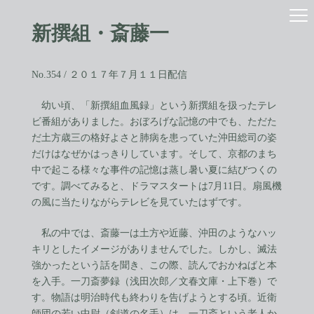
コ
ナ
ン
ビ
新撰組・斎藤一
テ
ゲ
ン
ー
ツ
シ
へ
ョ
No.354 / ２０１７年７月１１日配信
ス
ン
キ
に
幼い頃、「新撰組血風録」という新撰組を扱ったテレ
ッ
移
ビ番組がありました。おぼろげな記憶の中でも、ただた
プ
動
だ土方歳三の格好よさと肺病を患っていた沖田総司の姿
だけはなぜかはっきりしています。そして、京都のまち
中で起こる様々な事件の記憶は蒸し暑い夏に結びつくの
です。調べてみると、ドラマスタートは7月11日。扇風機
の風に当たりながらテレビを見ていたはずです。
私の中では、斎藤一は土方や近藤、沖田のようなハッ
キリとしたイメージがありませんでした。しかし、滅法
強かったという話を聞き、この際、読んでおかねばと本
を入手。一刀斎夢録（浅田次郎／文春文庫・上下巻）で
す。物語は明治時代も終わりを告げようとする頃。近衛
師団の若い中尉（剣道の名手）は、一刀斎という老人か