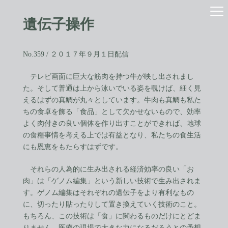
コ
ナ
ン
ビ
遺伝子操作
テ
ゲ
ン
ー
ツ
シ
へ
ョ
No.359 / ２０１７年９月１日配信
ス
ン
キ
に
テレビ画面に巨大な筋肉を持つ牛が映し出されまし
ッ
移
た。そして普通は上から泳いでいる姿を覗けば、細く見
プ
動
えるはずの真鯛が丸々としています。牛肉も真鯛も私た
ちの食卓を飾る「食品」として欠かせないもので、効率
よく肉付きの良い個体を作り出すことができれば、地球
の食糧事情を考える上では有益となり、私たちの食生活
にも恩恵をもたらすはずです。
それらの人為的に生み出される経済効率の良い「お
肉」は「ゲノム編集」という新しい技術で生み出されま
す。ゲノム編集はそれぞれの遺伝子をより有利なもの
に、切ったり貼ったりして置き換えていく技術のこと。
もちろん、この技術は「食」に関わるものだけにとどま
りません。医療の現場で大きな力になるだろうとの予想