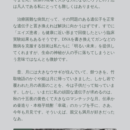
は凡人である私にとっても難しくはありません。
治療困難な病気だって、その問題のある遺伝子を正常
な遺伝子と置き換えれば解決に向かうはずです。すでに
「エイズ患者」も健康に近い形まで回復したという臨床
実験結果もあるそうです。DNAを書き換えてガンなどの
難病を克服する技術は私たちに「明るい未来」を提供し
てくれますが、生命の神秘が人の手に落ちてしまうとい
う意味ではなんとも微妙です。
昔、月には大きなウサギが住んでいて、餅つきを。竹
取物語のかぐや姫は月に帰っていきました。しかし岩で
覆われた月の表面のことを、今は子供だって知っていま
す。しかし、いまだに私の頑固な遺伝子が求めるのは、
秋の十五夜の黄色くて大きなロマンチックな月。伝承か
め壷造り・本格芋焼酎「幸蔵」のカップを手に、さあ、
今年も月見です。そういえば、親父も満月が好きだった
なあ。