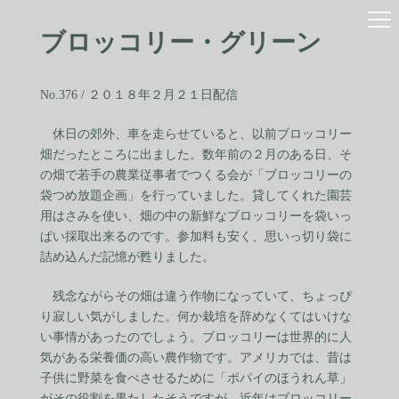
コ
ナ
ン
ビ
ブロッコリー・グリーン
テ
ゲ
ン
ー
ツ
シ
へ
ョ
No.376 / ２０１８年２月２１日配信
ス
ン
キ
に
休日の郊外、車を走らせていると、以前ブロッコリー
ッ
移
畑だったところに出ました。数年前の２月のある日、そ
プ
動
の畑で若手の農業従事者でつくる会が「ブロッコリーの
袋つめ放題企画」を行っていました。貸してくれた園芸
用はさみを使い、畑の中の新鮮なブロッコリーを袋いっ
ぱい採取出来るのです。参加料も安く、思いっ切り袋に
詰め込んだ記憶が甦りました。
残念ながらその畑は違う作物になっていて、ちょっぴ
り寂しい気がしました。何か栽培を辞めなくてはいけな
い事情があったのでしょう。ブロッコリーは世界的に人
気がある栄養価の高い農作物です。アメリカでは、昔は
子供に野菜を食べさせるために「ポパイのほうれん草」
がその役割を果たしたそうですが、近年はブロッコリー