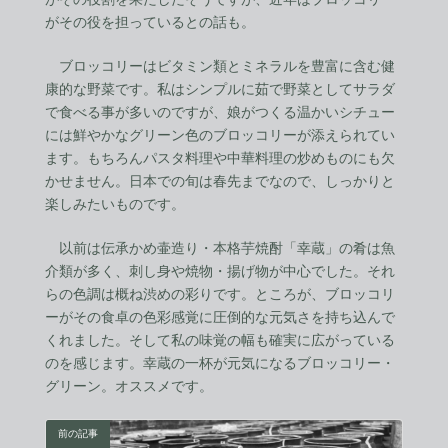
がその役を担っているとの話も。
ブロッコリーはビタミン類とミネラルを豊富に含む健
康的な野菜です。私はシンプルに茹で野菜としてサラダ
で食べる事が多いのですが、娘がつくる温かいシチュー
には鮮やかなグリーン色のブロッコリーが添えられてい
ます。もちろんパスタ料理や中華料理の炒めものにも欠
かせません。日本での旬は春先までなので、しっかりと
楽しみたいものです。
以前は伝承かめ壷造り・本格芋焼酎「幸蔵」の肴は魚
介類が多く、刺し身や焼物・揚げ物が中心でした。それ
らの色調は概ね渋めの彩りです。ところが、ブロッコリ
ーがその食卓の色彩感覚に圧倒的な元気さを持ち込んで
くれました。そして私の味覚の幅も確実に広がっている
のを感じます。幸蔵の一杯が元気になるブロッコリー・
グリーン。オススメです。
前の記事