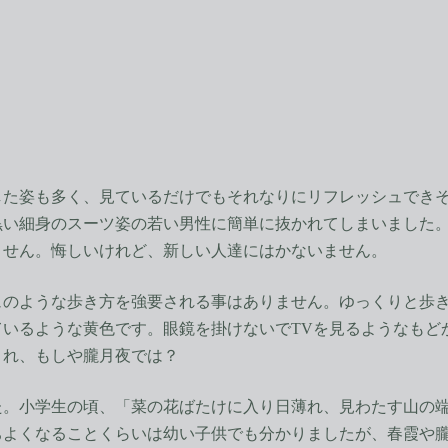
た姿も多く、見ているだけでもそれなりにリフレッシュできそ
黒い細身のスーツ姿の若い男性に簡単に抜かれてしまいました
ません。悔しいけれど、新しい人達にはかないません。
のような歩き方を強要される事はありません。ゆっくりと歩き
ているような黄色です。眼鏡を掛けないでTVを見るようなもど
これ、もしや朧月夜では？
。小学生の頃、「菜の花ばたけに入り日薄れ、見わたす山の端(
ちよくなることくらいは幼い子供でも分かりましたが、春霞や