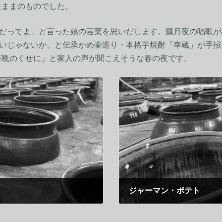
たままのものでした。
5だってよ」と言った娘の言葉を思いだします。朧月夜の唱歌
、いいじゃないか、と伝承かめ壷造り・本格芋焼酎「幸蔵」が手
毎晩のくせに」と家人の声が聞こえそうな春の夜です。
ジャーマン・ポテト
2018年4月21日