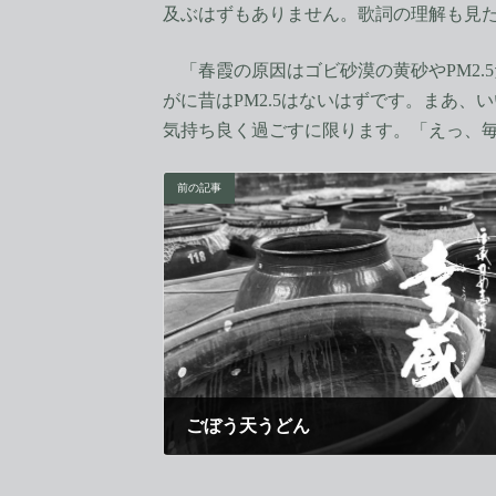
及ぶはずもありません。歌詞の理解も見
「春霞の原因はゴビ砂漠の黄砂やPM2.
がに昔はPM2.5はないはずです。まあ
気持ち良く過ごすに限ります。「えっ、
前の記事
ごぼう天うどん
2018年4月1日