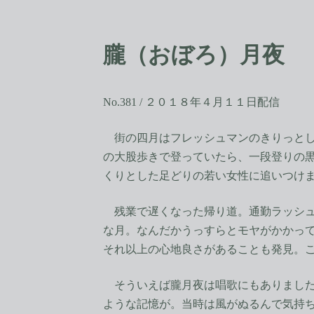
コ
ナ
ン
ビ
テ
ゲ
朧（おぼろ）月夜
ン
ー
ツ
シ
へ
ョ
ス
ン
No.381 / ２０１８年４月１１日配信
キ
に
ッ
移
街の四月はフレッシュマンのきりっとし
プ
動
の大股歩きで登っていたら、一段登りの
くりとした足どりの若い女性に追いつけ
残業で遅くなった帰り道。通勤ラッシュ
な月。なんだかうっすらとモヤがかかっ
それ以上の心地良さがあることも発見。
そういえば朧月夜は唱歌にもありました
ような記憶が。当時は風がぬるんで気持