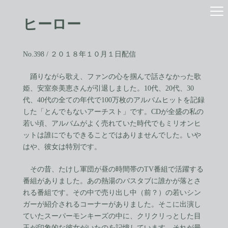
コ
ナ
ン
ビ
ヒーロー
テ
ゲ
ン
ー
ツ
シ
へ
ョ
No.398 / ２０１８年１０月１日配信
ス
ン
キ
に
踊りながら歌え、ファンの心を掴んで話さなかった歌
ッ
移
姫、安室奈美恵さんが引退しました。10代、20代、30
プ
動
代、40代の全ての年代で100万枚のアルバムヒットを記録
した「とんでもないアーチスト」です。CDが全盛の私の
若い頃、アルバムがよく売れていた時代でもミリオンヒ
ットは誰にでもできることではありませんでした。いや
はや、彼女は特別です。
その昔、たけし軍団が昼の時間帯のTV番組で活躍する
番組がありました。あの熱湯のバスタブに誰かが落とさ
れる番組です。その中で売り出し中（前？）の若いシン
ガーが紹介されるコーナーがありました。そこに出演し
ていたスーパーモンキーズの中に、クリクリっとした目
玉が印象的な彼女がいたのを記憶しています。それが最