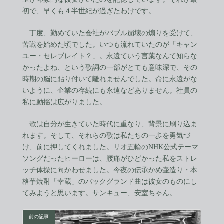
初で、早くも４半世紀が過ぎたわけです。
丁度、勤めていた会社がバブル崩壊の煽りを受けて、
苦戦を始めた頃でした。いつも流れていたのが「キャン
ユー・セレブレイト？」。永遠ていう言葉なんて知らな
かったよね、という歌詞の一部がとても意味深で、その
時期の脳に貼り付いて離れませんでした。命に永遠がな
いように、企業の存続にも永遠などありません。社員の
私に動揺は広がりました。
歌は自分が生きていた時代に重なり、背景に刷り込ま
れます。そして、それらの歌は私たちの一歩を勇気づ
け、前に押してくれました。リオ五輪のNHK公式テーマ
ソングだったヒーローは、腰痛がひどかった私をストレ
ッチ体操に向かわせました。今夜の伝承かめ壷造り・本
格芋焼酎「幸蔵」のバックグランド曲は彼女のものにし
てみようと思います。サンキュー、安室ちゃん。
前の記事