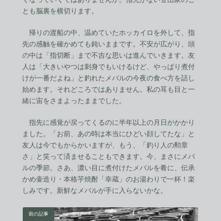
とも脳裏を横切ります。
帰りの渡船の中、温めていたホッカイロを外して、指
先の感触を確かめても鈍いままです。不安が広がり、頭
の中は「指切断」まで不吉な思いは進んでいきます。友
人は「大きいやつは刺身でもいけるけど、やっぱり煮付
けが一番だよね」と釣れたメバルの今夜の食べ方を話し
始めます。それどころではありません。私の耳も目と一
緒に宙をさまよったままでした。
指先に感覚が戻ってくるのに半年以上の月日がかかり
ました。「お前、あの時は本当にひどい顔してたな」と
友人は今でもからかいますが、もう、「釣り人の勲章
さ」と笑って済ませることもできます。今、まさにメバ
ルの季節。さあ、濃い目に煮付けたメバルを肴に、伝承
かめ壷造り・本格芋焼酎「幸蔵」のお湯わりで一杯！楽
しみです。新鮮なメバルが手に入らないかな。
前の記事