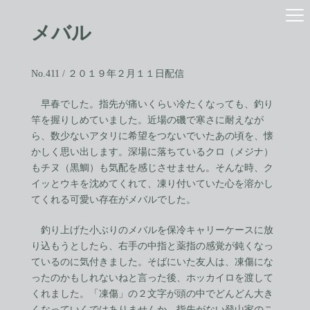
コ
ナ
ン
ビ
メバル
テ
ゲ
ン
ー
ツ
シ
へ
ョ
No.411 / ２０１９年２月１１日配信
ス
ン
キ
に
早春でした。指先が痛いくらい冷たくなっても、釣り
ッ
移
竿を握りしめていました。近場の磯で寒さに耐えなが
プ
動
ら、数少ないアタリに希望をつないでいたあの頃を、懐
かしく思い出します。深場に落ちているクロ（メジナ）
もチヌ（黒鯛）も気配を感じさせません。そんな時、ク
イッとウキを沈めてくれて、凍り付いていた心を溶かし
てくれる可愛い存在がメバルでした。
釣り上げた小ぶりのメバルを保冷キャリーケースに放
り込もうとしたら、右手の中指と薬指の感覚が鈍くなっ
ているのに気付きました。そばにいた友人は、凍傷にな
ったのかもしれないねと言った後、ホッカイロを渡して
くれました。「凍傷」の２文字が頭の中でどんどん大き
くなっていくではありませんか。指先がない登山家のこ