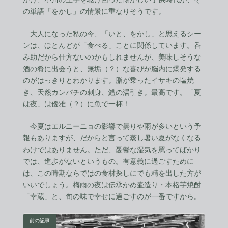
の単語「をかし」の情景に重なりそうです。
大人になった私の今、「いと、をかし」と思えるシー
ンは、ほとんどが「食べる」ことに関係しています。呑
み助だから仕方ないのかもしれませんが、美味しそうな
酒の肴に出会うと、無垢（？）な喜びが脳内に爆発する
のがはっきりとわかります。脂が乗ったイサキの塩焼
き、天然カンパチの刺身、鱧の湯引き。最高です。「夏
は夜」は優雅（？）に魚で一杯！
今夏はエルニーニョの影響で曇りや雨が多いという予
報もありますが、だからと言って蒸し暑い夏がなくなる
わけではありません。ただ、憂鬱な湿気を罵ってばかり
では、進歩がないというもの。有意義に過ごすために
は、この時期ならではの食材探しにでも精を出した方が
いいでしょう。梅雨の夜は伝承かめ壷造り・本格芋焼酎
「幸蔵」と、旬の味で幸せに過ごすのが一番ですから。
前の記事