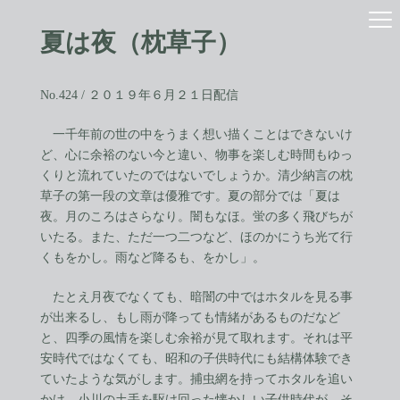
コ
ナ
ン
ビ
夏は夜（枕草子）
テ
ゲ
ン
ー
ツ
シ
へ
ョ
No.424 / ２０１９年６月２１日配信
ス
ン
キ
に
一千年前の世の中をうまく想い描くことはできないけ
ッ
移
ど、心に余裕のない今と違い、物事を楽しむ時間もゆっ
プ
動
くりと流れていたのではないでしょうか。清少納言の枕
草子の第一段の文章は優雅です。夏の部分では「夏は
夜。月のころはさらなり。闇もなほ。蛍の多く飛びちが
いたる。また、ただ一つ二つなど、ほのかにうち光て行
くもをかし。雨など降るも、をかし」。
たとえ月夜でなくても、暗闇の中ではホタルを見る事
が出来るし、もし雨が降っても情緒があるものだなど
と、四季の風情を楽しむ余裕が見て取れます。それは平
安時代ではなくても、昭和の子供時代にも結構体験でき
ていたような気がします。捕虫網を持ってホタルを追い
かけ、小川の土手を駆け回った懐かしい子供時代が、そ