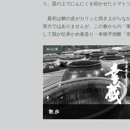
り。皿の上でにんにくを効かせたトマト
最初は鯛の皮がカリッと焼き上がらなか
実力ではありませんが、この春からの「
して我が伝承かめ壷造り・本格芋焼酎「
前の記事
散 歩
2020年5月1日