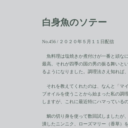
コ
ナ
ン
ビ
テ
ゲ
白身魚のソテー
ン
ー
ツ
シ
へ
ョ
ス
ン
No.456 / ２０２０年５月１１日配信
キ
に
ッ
移
魚料理は塩焼きか煮付けが一番と頑なに
プ
動
最高。それが四季の国の男の振る舞いと
るようになりました。調理法さえ知れば
それを教えてくれたのは、なんと「マイ
ブオイルを使うことから始まった私の調理
しますが、これに最近特にハマっている
鯛の切り身を使って数回試しましたが、
潰したニンニク、ローズマリー（香草）を