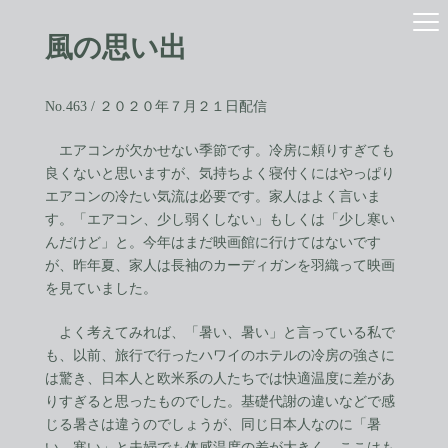
コ
ナ
ン
ビ
風の思い出
テ
ゲ
ン
ー
ツ
シ
へ
ョ
No.463 / ２０２０年７月２１日配信
ス
ン
キ
に
エアコンが欠かせない季節です。冷房に頼りすぎても
ッ
移
良くないと思いますが、気持ちよく寝付くにはやっぱり
プ
動
エアコンの冷たい気流は必要です。家人はよく言いま
す。「エアコン、少し弱くしない」もしくは「少し寒い
んだけど」と。今年はまだ映画館に行けてはないです
が、昨年夏、家人は長袖のカーディガンを羽織って映画
を見ていました。
よく考えてみれば、「暑い、暑い」と言っている私で
も、以前、旅行で行ったハワイのホテルの冷房の強さに
は驚き、日本人と欧米系の人たちでは快適温度に差があ
りすぎると思ったものでした。基礎代謝の違いなどで感
じる暑さは違うのでしょうが、同じ日本人なのに「暑
い、寒い」と夫婦でも体感温度の差が大きく、ここはも