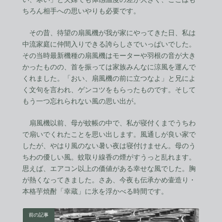
ちろん相手への思いやりも必要です。
その昔、待望の扇風機が我が家にやってきた日、私は
中流家庭に仲間入りできる誇らしさでいっぱいでした。
その当時最新機種の扇風機はモーターや羽根の音が大き
かったものの、首を振っては家族みんなに涼風を運んで
くれました。「おい、扇風機の前に立つなよ」と兄によ
く文句を言われ、ゲンコツをもらったものです。そして
もう一つ忘れられない風の思い出が。
扇風機以前、母が蚊帳の中で、私が寝付くまでうちわ
で扇いでくれたことを思い出します。風通しが良い家で
したが、やはり風のない暑い夜は寝付けません。母のう
ちわの優しい風。蚊取り線香の煙がすうっと乱れます。
思えば、エアコン以上の価値がある幸せな風でした。胸
が熱くなってきました。さあ、今夜も伝承かめ壷造り・
本格芋焼酎「幸蔵」に氷を浮かべる時間です。
前の記事