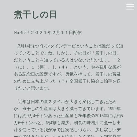
コ
ナ
ン
ビ
煮干しの日
テ
ゲ
ン
ー
ツ
シ
へ
ョ
No.483 / ２０２１年２月１１日配信
ス
ン
キ
に
2月14日はバレンタインデーだということは誰だって知
ッ
移
っていることですね。しかし、その日が「煮干しの日」
プ
動
だということを知っている人は少ないと思います。「２
（に）、１（棒）、し（４）」という、やや強引な感が
ある記念日の設定ですが、勇気を持って、煮干しの普及
のために立ち上がった（？）全国煮干し協会に拍手を送
りたいと思います。
近年は日本の食スタイルが大きく変化してきたため
か、煮干しの生産量は大きく減ってきています。1992年
には約9万4千トンあった生産量も26年後の2016年には約5
万6千トンへと、約4割も減少。朝食の味噌汁に煮干し出
汁を使っている我が家では実感しづらい、少し寂しいデ
ータではあります。もっと応援しなくては、と判官贔屓