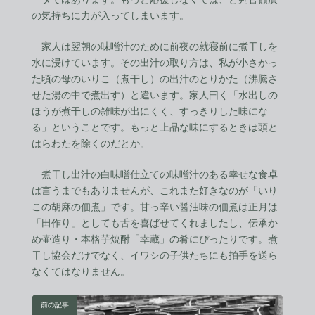
の気持ちに力が入ってしまいます。
家人は翌朝の味噌汁のために前夜の就寝前に煮干しを
水に浸けています。その出汁の取り方は、私が小さかっ
た頃の母のいりこ（煮干し）の出汁のとりかた（沸騰さ
せた湯の中で煮出す）と違います。家人曰く「水出しの
ほうが煮干しの雑味が出にくく、すっきりした味にな
る」ということです。もっと上品な味にするときは頭と
はらわたを除くのだとか。
煮干し出汁の白味噌仕立ての味噌汁のある幸せな食卓
は言うまでもありませんが、これまた好きなのが「いり
この胡麻の佃煮」です。甘っ辛い醤油味の佃煮は正月は
「田作り」としても舌を喜ばせてくれましたし、伝承か
め壷造り・本格芋焼酎「幸蔵」の肴にぴったりです。煮
干し協会だけでなく、イワシの子供たちにも拍手を送ら
なくてはなりません。
前の記事