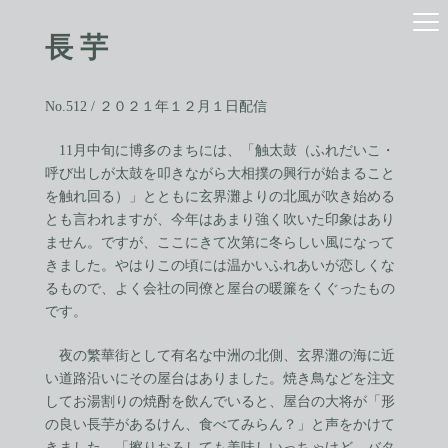
コ
ナ
ン
ビ
長 芋
テ
ゲ
ン
ー
ツ
シ
へ
ョ
No.512 / ２０２１年１２月１日配信
ス
ン
キ
に
11月中旬に博多のまちには、「触太鼓（ふれだいこ・
ッ
移
呼び出しが太鼓を叩きながら大相撲の興行が始まること
プ
動
を触れ回る）」とともに玄界灘よりの北風が吹き始める
とも言われますが、今年はあまり強く吹いた印象はあり
ません。ですが、ここにきて次第に冬らしい風になって
きました。やはりこの頃には温かいふれあいが恋しくな
るもので、よく会社の同僚と屋台の暖簾をくぐったもの
です。
夜の繁華街として有名な中洲の北側、玄界灘の海に近
い道路沿いにその屋台はありました。焼き鳥などを注文
してお湯割りの焼酎を飲んでいると、屋台の大将が「形
の良い長芋があるけん、食べてみらん？」と声をかけて
きました。「擦りおろしても美味しいっちゃけど、バタ