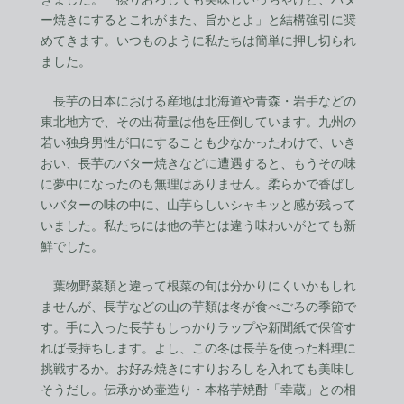
ー焼きにするとこれがまた、旨かとよ」と結構強引に奨
めてきます。いつものように私たちは簡単に押し切られ
ました。
長芋の日本における産地は北海道や青森・岩手などの
東北地方で、その出荷量は他を圧倒しています。九州の
若い独身男性が口にすることも少なかったわけで、いき
おい、長芋のバター焼きなどに遭遇すると、もうその味
に夢中になったのも無理はありません。柔らかで香ばし
いバターの味の中に、山芋らしいシャキッと感が残って
いました。私たちには他の芋とは違う味わいがとても新
鮮でした。
葉物野菜類と違って根菜の旬は分かりにくいかもしれ
ませんが、長芋などの山の芋類は冬が食べごろの季節で
す。手に入った長芋もしっかりラップや新聞紙で保管す
れば長持ちします。よし、この冬は長芋を使った料理に
挑戦するか。お好み焼きにすりおろしを入れても美味し
そうだし。伝承かめ壷造り・本格芋焼酎「幸蔵」との相