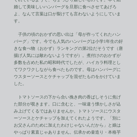
婚して美味しいハンバーグを旦那に食べさせてあげろ
よ、なんて言葉は口が裂けても言わないようにしていま
す。
子供の頃のおかずの思い出は「母が作ってくれたハン
バーグ」です。今でも人気のハンバーグは小学1年生の好
きな食べ物（おかず）ランキングの第2位だそうです（唐
揚げ人気には敵わないようですが）。煮付けのおかずが
多数を占めた私の昭和時代でしたが、ハイカラ料理とし
てワクワクしながら食べたものです。母はハンバーグに
ウスターソースとケチャップを混ぜたものをかけていま
した。
トマトソースの下から合い挽き肉の香ばしそうに焦げ
た部分が覗きます。口に含むと、一味違う懐かしさが込
み上げてくるではありませんか。トマトソースにウスタ
ーソースとケチャップを加えてくれたようです。「別に
お父さんのために加えたわけじゃないんだから」と娘は
やっぱり素直じゃありません。伝承かめ壷造り・本格芋