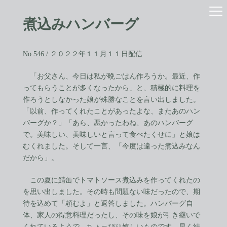
コ
ナ
ン
ビ
煮込みハンバーグ
テ
ゲ
ン
ー
ツ
シ
へ
ョ
No.546 / ２０２２年１１月１１日配信
ス
ン
キ
に
「お父さん、今日は私が晩ごはん作ろうか。最近、作
ッ
移
ってもらうことが多くなったから」と、積極的に料理を
プ
動
作ろうとしなかった娘が殊勝なことを言い出しました。
「以前、作ってくれたことがあったよな、またあのハン
バーグか？」「あら、悪かったわね、あのハンバーグ
で。美味しい、美味しいと言って食べたくせに」と娘は
むくれました。そして一言、「今度は違った煮込みなん
だから」。
この夏に鯖缶でトマトソース煮込みを作ってくれたの
を思い出しました。その時も問題ない味だったので、期
待を込めて「頼むよ」と返答しました。ハンバーグ自
体、家人の得意料理だったし、その味を娘が引き継いで
くれているようで、ちょっぴり嬉しいものです。早く結