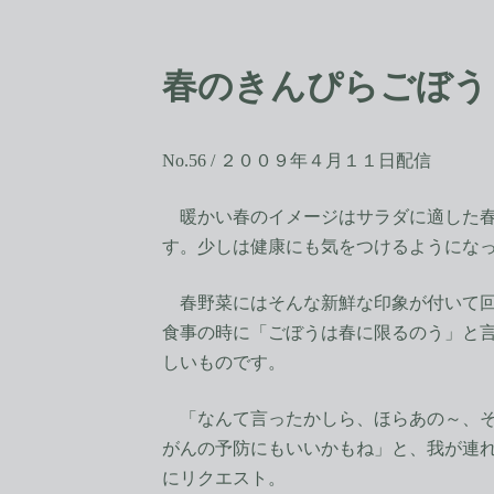
コ
ナ
ン
ビ
テ
ゲ
春のきんぴらごぼう
ン
ー
ツ
シ
へ
ョ
ス
ン
No.56 / ２００９年４月１１日配信
キ
に
ッ
移
暖かい春のイメージはサラダに適した春
プ
動
す。少しは健康にも気をつけるようにな
春野菜にはそんな新鮮な印象が付いて回
食事の時に「ごぼうは春に限るのう」と
しいものです。
「なんて言ったかしら、ほらあの～、そ
がんの予防にもいいかもね」と、我が連
にリクエスト。