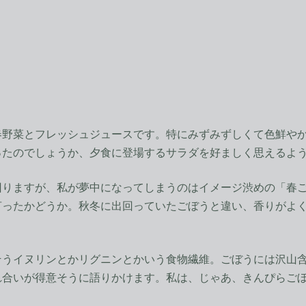
野菜とフレッシュジュースです。特にみずみずしくて色鮮やか
ったのでしょうか、夕食に登場するサラダを好ましく思えるよ
りますが、私が夢中になってしまうのはイメージ渋めの「春ご
言ったかどうか。秋冬に出回っていたごぼうと違い、香りがよ
うイヌリンとかリグニンとかいう食物繊維。ごぼうには沢山含
れ合いが得意そうに語りかけます。私は、じゃあ、きんぴらご