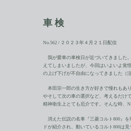
コ
ナ
ン
ビ
テ
ゲ
車 検
ン
ー
ツ
シ
へ
ョ
ス
ン
No.562 / ２０２３年４月２１日配信
キ
に
ッ
移
我が愛車の車検日が近づいてきました。
プ
動
えてしまいましたが、今回はいよいよ覚悟
の上げ下げが不自由になってきました（泣
本田宗一郎の生き方が好きで憧れもあり
やそして次の車の選択など、考えるだけ
精神衛生上とても厄介です。そんな時、N
消えた伝説の名車『三菱コルト800』
ドが紹介され、動いているコルト800は