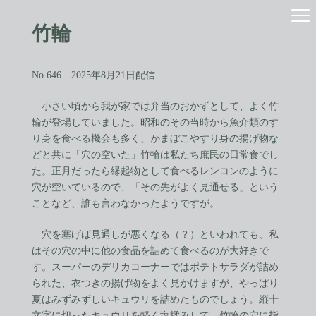
コ
ナ
ン
ビ
竹輪
テ
ゲ
ン
ー
ツ
シ
へ
ョ
No.646 2025年8月21日配信
ス
ン
キ
に
小さい頃から我が家では弁当のおかずとして、よく竹
ッ
移
輪が登場していました。昭和のその当時から魚介類のす
プ
動
り身を食べる機会も多く、かまぼこやすり身の揚げ物な
どと共に「穴の空いた」竹輪は私たち庶民の日常食でし
た。正月だったら縁起物として食べるレンコンのように
穴が空いているので、「その先がよく見通せる」という
ことなど、誰も言わなかったようですが。
穴を塞げば見通しが悪くなる（？）といわれても、私
はその穴の中に他の食品を詰めて食べるのが大好きで
す。スーパーのデリカコーナーではポテトサラダが詰め
られた、衣つきの揚げ物をよく見かけますが、やっぱり
夏はみずみずしいキュウリを詰めたものでしょう。縦十
文字に切ったキュウリを軽く塩揉みして、竹輪の穴に指