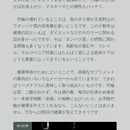
せば出来上がり。マヨネーズとの相性もバッチリ。
竹輪の優れているところは、魚のすり身が主原料なの
でタンパク質の含有量が多いところです。この十数年は
健康の話といえば、ダイエットなどのカロリーに関わる
話が多かったですが、今は「タンパク質」の摂取に関わ
る情報も多くなっています。高齢化が進む中、フレイ
ル、サルコペニア対策にはたんぱく質による筋肉ケアが
とても重要になってきているということです。
健康寿命のためにということで、高額なサプリメント
の案内がいろいろなメーカーから出ていますが、できれ
ばリーズナブルに美味しく取り組みたいものです。竹輪
は昔、ご飯のおかず、今は酒の肴。毎日の伝承かめ壷造
り・本格芋焼酎「幸蔵」の相棒にもぴったり。お手軽竹
輪が健康を叶えてくれるなら、こんないいことはありま
せん。穴からは明日の健康が見えてきそうです。
前の記事