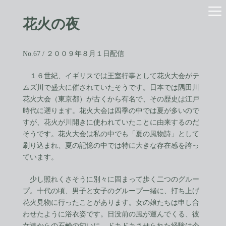
コ
ナ
ン
ビ
花火の夜
テ
ゲ
ン
ー
ツ
シ
へ
ョ
No.67 / ２００９年８月１日配信
ス
ン
キ
に
１６世紀、イギリスでは王室行事として花火大会がテ
ッ
移
ムズ川で盛大に催されていたそうです。日本では隅田川
プ
動
花火大会（東京都）が古くから有名で、その歴史は江戸
時代に遡ります。花火大会は四季の中では夏が多いので
すが、花火が川開きに使われていたことに由来するのだ
そうです。花火大会は私の中でも「夏の風物詩」として
刷り込まれ、夏の記憶の中では特に大きな存在感を誇っ
ています。
少し照れくさそうに別々に固まって歩く二つのグルー
プ。十代の頃、男子と女子のグループ一緒に、打ち上げ
花火見物に行ったことがあります。女の娘たちは申し合
わせたように浴衣姿です。日没前の風が運んでくる、彼
女達からの石鹸の匂いに、ドキドキさせられた経験は今