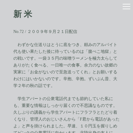
コ
ナ
ン
ビ
新 米
テ
ゲ
ン
ー
ツ
シ
へ
ョ
No.72 / ２００９年９月２１日配信
ス
ン
キ
に
わずかな仕送りはとうに底をつき、頼みのアルバイト
ッ
移
代も使い果たした後に待っているのは「腹ぺこ地獄」と
プ
動
の戦いです。一袋３５円の味噌ラーメンを極力太らして
ありがたく食べる、一日唯一の食事。余力のない故郷の
実家に「お金がないので至急送ってくれ」とお願いする
わけにはいかないのです。辛抱、辛抱。ずいぶん昔、大
学２年の秋の話です。
学生アパートの公衆電話代までも節約していた私に
も、重要な情報はしっかり届くので不思議なものです。
久しぶりの講義から学生アパートにフラフラとたどり着
くなり、管理人のおじいさんから「F君から電話があった
よ」と声を掛けられました。早速、１０円玉を握りしめ
てピンクの公衆電話に向かいます。北陸出身の友人に、