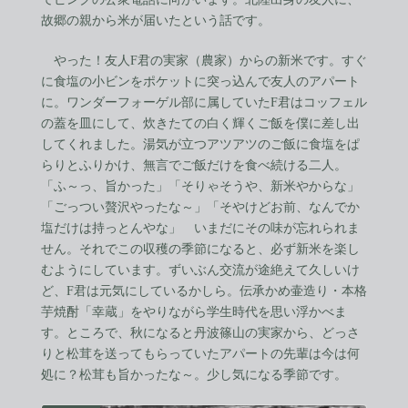
故郷の親から米が届いたという話です。
やった！友人F君の実家（農家）からの新米です。すぐ
に食塩の小ビンをポケットに突っ込んで友人のアパート
に。ワンダーフォーゲル部に属していたF君はコッフェル
の蓋を皿にして、炊きたての白く輝くご飯を僕に差し出
してくれました。湯気が立つアツアツのご飯に食塩をぱ
らりとふりかけ、無言でご飯だけを食べ続ける二人。
「ふ～っ、旨かった」「そりゃそうや、新米やからな」
「ごっつい贅沢やったな～」「そやけどお前、なんでか
塩だけは持っとんやな」 いまだにその味が忘れられま
せん。それでこの収穫の季節になると、必ず新米を楽し
むようにしています。ずいぶん交流が途絶えて久しいけ
ど、F君は元気にしているかしら。伝承かめ壷造り・本格
芋焼酎「幸蔵」をやりながら学生時代を思い浮かべま
す。ところで、秋になると丹波篠山の実家から、どっさ
りと松茸を送ってもらっていたアパートの先輩は今は何
処に？松茸も旨かったな～。少し気になる季節です。