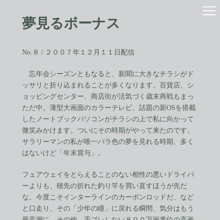
コ
ナ
ン
ビ
夢見るボーナス
テ
ゲ
ン
ー
ツ
シ
へ
ョ
No.８ / ２００７年１２月１１日配信
ス
ン
キ
に
忘年会シーズンともなると、新聞に大きなチラシがド
ッ
移
ッサリと折り込まれることが多くなります。百貨店、シ
プ
動
ョッピングセンター、商店街が活気づく歳末商戦もまっ
ただ中。薄型大画面のカラーテレビ、話題の新OSを搭載
したノートブックパソコンがチラシの上で私に向かって
微笑みかけます。ついにその時期がやって来たのです。
サラリーマンの私が唯一バラ色の夢を見れる時期、多く
はないけど「年末賞与」。
フェアウェイをとらえることのない相性の悪いドライバ
ーよりも、穂先の折れた釣り竿を買い直すほうが先だ
な。今度こそインターラインのカーボンロッドだ、など
と口走り、その「少年の瞳」に戻れる瞬間、気分はもう
最高潮に。その他、手ブレしない８００万画素位の高画