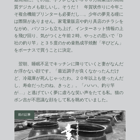
質デジカメも欲しいし。そうだ！ 年賀状作りに今年こ
そ複合機能プリンターも必要だし…。少年の夢見る瞳に
は際限がありません。家電量販店や釣り具店のチラシを
ながめ、パソコンも立ち上げ、インターネット情報の上
を飛び回り、気がつくと午前２時。やっとの思いで「D
社の釣り竿」と３５度のかめ壷熟成芋焼酎「半ぴどん」
をボーナスで買うことに決定。
翌朝、睡眠不足でキッチンに降りていくと妻がなんだ
か浮かない顔です。「最近調子が良くなかったんだけ
ど、冷蔵庫が死んじゃったわ。２０年以上も使ったんだ
し、寿命だったのね、きっと」。「ハハハ、釣り竿
が…」と逃げていく夢に虚ろな笑い声をたてる私。猫の
ポン吉が不思議な顔をして私を眺めていました。
前の記事