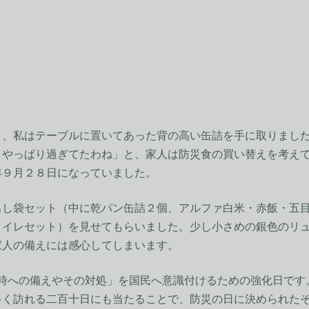
、私はテーブルに置いてあった背の高い缶詰を手に取りました
、やっぱり過ぎてたわね」と、家人は防災食の買い替えを考え
年９月２８日になっていました。
し袋セット（中に乾パン缶詰２個、アルファ白米・赤飯・五目
トイレセット）を見せてもらいました。少し小さめの銀色のリ
家人の備えには感心してしまいます。
時への備えやその対処」を国民へ意識付けるための強化日です
多く訪れる二百十日にも当たることで、防災の日に決められた