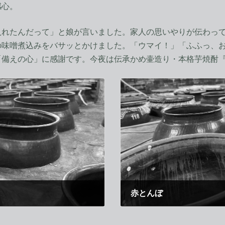
感心。
れたんだって」と娘が言いました。家人の思いやりが伝わって
の味噌煮込みをバサッとかけました。「ウマイ！」「ふふっ、
「備えの心」に感謝です。今夜は伝承かめ壷造り・本格芋焼酎
赤とんぼ
2011年9月1日