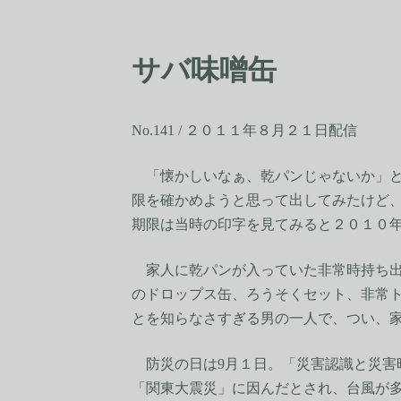
コ
ナ
ン
ビ
テ
ゲ
サバ味噌缶
ン
ー
ツ
シ
へ
ョ
ス
ン
No.141 / ２０１１年８月２１日配信
キ
に
ッ
移
「懐かしいなぁ、乾パンじゃないか」と
プ
動
限を確かめようと思って出してみたけど
期限は当時の印字を見てみると２０１０
家人に乾パンが入っていた非常時持ち出
のドロップス缶、ろうそくセット、非常
とを知らなさすぎる男の一人で、つい、
防災の日は9月１日。「災害認識と災害
「関東大震災」に因んだとされ、台風が