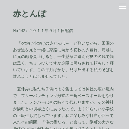
コ
ナ
ン
ビ
赤とんぼ
テ
ゲ
ン
ー
ツ
シ
へ
ョ
No.142 / ２０１１年９月１日配信
ス
ン
キ
に
「夕焼け小焼けの赤とんぼ～」と歌いながら、田圃の
ッ
移
あぜ道を兄と一緒に家路に向かう初秋の夕暮れ。肩越し
プ
動
に兄の顔を見上げると、一生懸命に遊んだ夏の名残で顔
は黒く、ちょっぴりですが夕陽に照らされて頼もしく輝
いています。この半月ばかり、兄は外出する私のそばを
離れようとはしませんでした。
夏休みに私たち子供はよく集まっては神社の広い境内
で、フリーバッティング形式の三角ベースボールをやり
ました。メンバーはその時々で代わりますが、その神社
が隣町との境界近くにあったので、よく知らない小学校
の上級生も混じっています。私に楽しみな打席が回って
来たその瞬間、「俺の番だろ」と言って、隣町の大きな
身体の上級生が私からバットを奪い取ろうとしました。