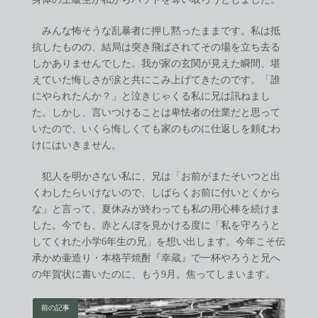
みんな怖そうな乱暴者に押し黙ったままです。私は抵
抗したものの、結局は突き飛ばされてその場を立ち去る
しかありませんでした。我が家の玄関が見えた瞬間、堪
えていた悔しさが涙と共にこみ上げてきたのです。「誰
にやられたんか？」と泣きじゃくる私に兄は訊ねまし
た。しかし、言いつけることは卑怯者の仕業だと思って
いたので、いくら悔しくても家のものに仕返しを頼むわ
けにはいきません。
犯人を明かさない私に、兄は「お前がまたそいつと出
くわしたらいけないので、しばらくお前に付いとくから
な」と言って、夏休みが終わっても私の用心棒を続けま
した。今でも、赤とんぼを見かける度に「私を守ろうと
してくれた小学6年生の兄」を想い出します。今年こそ伝
承かめ壷造り・本格芋焼酎『幸蔵』で一杯やろうと兄へ
の年賀状に書いたのに、もう9月。焦ってしまいます。
前の記事