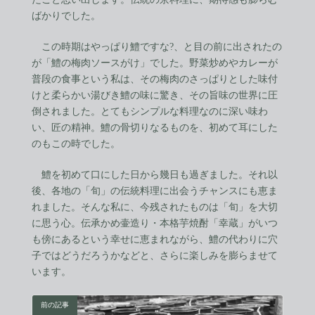
ばかりでした。
この時期はやっぱり鱧ですな?、と目の前に出されたの
が「鱧の梅肉ソースがけ」でした。野菜炒めやカレーが
普段の食事という私は、その梅肉のさっぱりとした味付
けと柔らかい湯びき鱧の味に驚き、その旨味の世界に圧
倒されました。とてもシンプルな料理なのに深い味わ
い、匠の精神。鱧の骨切りなるものを、初めて耳にした
のもこの時でした。
鱧を初めて口にした日から幾日も過ぎました。それ以
後、各地の「旬」の伝統料理に出会うチャンスにも恵ま
れました。そんな私に、今残されたものは「旬」を大切
に思う心。伝承かめ壷造り・本格芋焼酎「幸蔵」がいつ
も傍にあるという幸せに恵まれながら、鱧の代わりに穴
子ではどうだろうかなどと、さらに楽しみを膨らませて
います。
前の記事