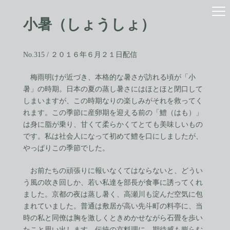
コ
ナ
ン
ビ
小暑（しょうしょ）
テ
ゲ
ン
ー
ツ
シ
へ
ョ
No.315 / ２０１６年６月２１日配信
ス
ン
キ
に
梅雨明けが近づき、本格的な暑さが訪れる頃が「小
ッ
移
暑」の時期。日本の夏の蒸し暑さにはほとほと閉口して
プ
動
しまいますが、この時期なりの楽しみがそれを救ってく
れます。この季節に産卵期を迎える前の「鱧（はも）」
は身に脂が乗り、甘くて柔らかくてとても美味しいもの
です。私は社会人になって初めて鱧を口にしましたが、
やっぱりこの季節でした。
お前たちの頑張りに報いなくてはならないと、どうい
う風の吹き回しか、若い私達を部長が食事に誘ってくれ
ました。京都の夜は蒸し暑く、高瀬川も淀んだ空気に包
まれていました。普通は敷居が高い先斗町の料亭に、当
時の私と同僚は胸を激しくときめかせながら石畳を歩い
たこと思い出します。伝統の京料理に、期待感も膨らむ