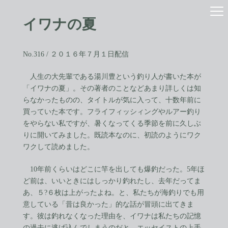
コ
ナ
ン
ビ
イワナの夏
テ
ゲ
ン
ー
ツ
シ
へ
ョ
No.316 / ２０１６年７月１日配信
ス
ン
キ
に
人生の大先輩である湯川豊という釣り人が書いた本が
ッ
移
「イワナの夏」。その著者のことなどあまり詳しくは知
プ
動
らなかったものの、タイトルが気に入って、十数年前に
買っていた本です。フライフィッシィングやルアー釣り
をやらない私ですが、暑くなってくる季節を前に久しぶ
りに開いてみました。既読本なのに、初読のようにワク
ワクして読めました。
10年前くらいはどこに竿を出しても爆釣だった。5年ほ
ど前は、いいときにはしっかり釣れたし、去年だってま
あ、５?６枚は上がったよね。と、私たちが海釣りでも用
意している「昔は良かった」的な話が冒頭に出てきま
す。彼は釣れなくなった理由を、イワナは私たちの記憶
の過去に逃げ込んでしまうのだと、エッセイストの上手