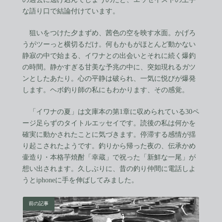
な語り口で結論付けています。
狙いをつけた夕まずめ、茜色の空を映す水面。かげろ
うがツーっと横切るだけ。何もかもがほとんど動かない
静寂の中で始まる、イワナとの出会いとそれに続く爆釣
の時間。静かすぎる甘美な予兆の中に、突如現れるガツ
ンとしたあたり。心の平静は破られ、一気に悦びが爆発
します。ヘボ釣り師の私にもわかります、その感覚。
「イワナの夏」は文庫本の第1章に収められている30ペ
ージ足らずのタイトルエッセイです。読後の私は何かを
確実に動かされたことに気づきます。停滞する感情が揺
り起こされたようです。釣りから帰った夜の、伝承かめ
壷造り・本格芋焼酎「幸蔵」で祝った「新鮮な一尾」が
想い出されます。久しぶりに、昔の釣り仲間に電話しよ
うとiphoneに手を伸ばしてみました。
前の記事