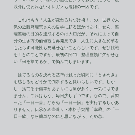
以外は使われないオレガノも混雑の一因です。
これはもう「人生が変わる片づけ術！」の、世界で人
気の近藤麻理恵さんの哲学に頼るほかはありません。整
理整頓の目的を達成するのは大切だが、それによって自
分の生き方の価値観も再発見でき、人生に大きな変革を
もたらす可能性も見逃せないことらしいです。ぜひ挑戦
を！とのことですが、最初の関門、整理整頓に欠かせな
い「何を捨てるか」で悩んでしまいます。
捨てるものを決める基準は触った瞬間に「ときめき」
を感じるかどうかで判断すると良いらしいです。しか
し、捨てる予備軍があまりにも量が多く、一気にはでき
ません。これはもう、毎日少しずつです。なので、昔習
った「一日一善」ならぬ「一日一捨」を実行するしかあ
りません。伝承かめ壷造り・本格芋焼酎「幸蔵」の「一
日一飲」なら簡単なのにと思いながら、ため息。