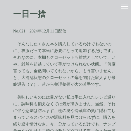
コ
ナ
ン
ビ
一日一捨
テ
ゲ
ン
ー
ツ
シ
へ
ョ
No.621 2024年12月11日配信
ス
ン
キ
に
そんなにたくさん本を購入しているわけでもないの
ッ
移
に、衣服だって本当に必要になって追加するだけです。
プ
動
それなのに、本棚もクローゼットも雑然としていて、い
や、雑然を超越していて手がつけられない状態。「何度
言っても、全然聞いてくれないから、もう言いません」
と、大混乱状態のクローゼットの扉を開けた家人より最
終通告（？）。昔から整理整頓が大の苦手です。
美味しいものには目がない私は手に入れたレシピ通り
に、調味料も揃えなくては気が済みません。当然、それ
に伴う悲劇は訪れます。棚の奥や冷蔵庫の奥に隠れてし
まっているスパイスや調味料を見つけられずに、購入を
繰り返す情けなさ。今、分かっているだけでも、ナンプ
ラーやバルサミコ酢の小瓶などダブり多数。たった一度