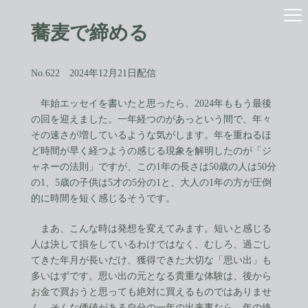
コ
ナ
ン
ビ
蕎麦で締める
テ
ゲ
ン
ー
ツ
シ
へ
ョ
No.622 2024年12月21日配信
ス
ン
キ
に
年始エッセイを書いたと思ったら、2024年ももう最後
ッ
移
の回を迎えました。一年経つのがあっという間で、年々
プ
動
その速さが増しているような気がします。年を重ねるほ
ど時間が早く経つようの感じる現象を解明したのが「ジ
ャネーの法則」ですが、この1年の長さは50歳の人は50分
の1、5歳の子供は5才の5分の1と、大人の1年の方が圧倒
的に時間を短く感じるそうです。
まあ、こんな時は発想を変えてみます。短いと感じる
人は決して損をしているわけではなく、むしろ、過ごし
てきた年月が長いだけ、獲得できた大切な「思い出」も
多いはずです。思い出の元となる貴重な体験は、後から
お金で買おうと思っても絶対に買えるものではありませ
ん。そんな価値がある自分の一年の出来事なら、年の終