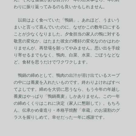
わりに振り返ってみるのも良いかもしれません。
以前はよく食べていた「鴨鍋」。あれほど、うまいう
まいと言って喜んでいたのに、なぜかこの数年口にする
ことが少なくなりました。夕食担当の家人の鴨に対する
敬意の変化か、はたまた彼女の嗜好の変化なのかはわか
りませんが、再登場を願ってやみません。思い出を手繰
り寄せるまでもなく、鴨肉、白菜、水菜、ごぼうなどな
ど、食材を思うだけでワクワクします。
鴨鍋の締めとして、鴨肉の出汁が溶け出ているスープ
の中には蕎麦を入れたいものです。終わりよければすべ
てよしです。締めを大切に思うなら、もう今年の年越し
蕎麦はやっぱり「鴨鍋蕎麦」しかありません。この一年
の締めくくりはこれに決定（家人に懇願して）。もちろ
ん、伝承かめ壷造り・本格芋焼酎「幸蔵」のお湯割のグ
ラスを握りしめて。幸せだった一年に感謝です。