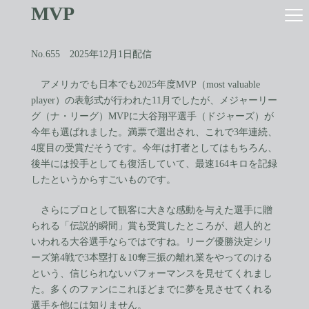
コ
ナ
MVP
ン
ビ
テ
ゲ
ン
ー
No.655 2025年12月1日配信
ツ
シ
へ
ョ
アメリカでも日本でも2025年度MVP（most valuable
ス
ン
player）の表彰式が行われた11月でしたが、メジャーリー
キ
に
ッ
移
グ（ナ・リーグ）MVPに大谷翔平選手（ドジャーズ）が
プ
動
今年も選ばれました。満票で選出され、これで3年連続、
4度目の受賞だそうです。今年は打者としてはもちろん、
後半には投手としても復活していて、最速164キロを記録
したというからすごいものです。
さらにプロとして観客に大きな感動を与えた選手に贈
られる「伝説的瞬間」賞も受賞したところが、超人的と
いわれる大谷選手ならではですね。リーグ優勝決定シリ
ーズ第4戦で3本塁打＆10奪三振の離れ業をやってのける
という、信じられないパフォーマンスを見せてくれまし
た。多くのファンにこれほどまでに夢を見させてくれる
選手を他には知りません。