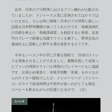
近年、日本のプロ野球におけるファン離れが心配され
ていましたが、ドジャース人気に圧倒されてばかりでは
いけません。そんな時に朗報！日本のプロ球界に嬉しい
話題を日本野球機構が放ってくれたのです。長嶋茂雄氏
の功績を称えた「長嶋茂雄賞」を創設すると発表。走攻
守のプレーで顕著な活躍でファンを魅了し、野球文化の
価値向上に貢献した野手を選出表彰するそうです。
今年もシーズン中の手に汗握る熱戦で、日頃のストレ
スを発散させることができました。優勝目指して頑張っ
たファンの球団やライバル球団のプレイヤーたちに感謝
です。伝承かめ壷造り・本格芋焼酎「幸蔵」をやりなが
らのナイター観戦でしたが、メジャーリーグ（ドジャー
ズ）のライブ放送時間は午前中が多いのがとても残念。
コーヒーを飲みながらの応援になるので。（泣）
前の記事