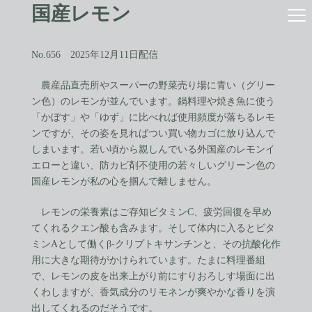
コ
ナ
国産レモン
ン
ビ
テ
ゲ
ン
ー
No.656 2025年12月11日配信
ツ
シ
へ
ョ
農産品直売所やスーパーの野菜売り場に青い（グリー
ス
ン
ン色）のレモンが並んでいます。鍋料理や焼き魚に使う
キ
に
ッ
移
「かぼす」や「ゆず」に比べれば使用頻度が落ちるレモ
プ
動
ンですが、その姿を見ればつい買い物カゴに放り込んで
しまいます。若い頃から親しんでいる外国産のレモンイ
エローと違い、防カビ剤不使用の若々しいグリーン色の
国産レモンが私の心を掴んで離しません。
レモンの栄養素はご存知ビタミンC、疲労回復を早め
てくれるクエン酸も含みます。そして体内に入るとビタ
ミンAとして働くβ-クリプトキサンチンと、その抗酸化作
用に大きな期待がかけられています。たまに料理番組
で、レモンの皮を出来上がり前にすりおろしす場面に出
くわしますが、香気成分のリモネンが爽やかな香りを演
出してくれるのだそうです。