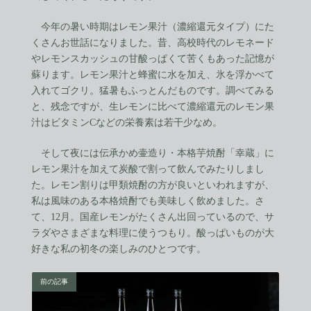
今年の暑い時期はレモン果汁（濃縮還元タイプ）にた
くさんお世話になりました。昔、高校時代のレモネード
やレモンスカッシュの甘酸っぱくて苦くもあった記憶が
蘇ります。レモン果汁と蜂蜜に水を加え、氷を浮かべて
入れてゴクリ。猛暑もふっとんだものです。調べてみる
と、残念ですが、生レモンに比べて濃縮還元のレモン果
汁はビタミンCなどの栄養素は若干少なめ。
そして夜には伝承かめ壷造り・本格芋焼酎「幸蔵」に
レモン果汁を加えて炭酸で割って飲んでみたりしまし
た。レモン割りは甲類焼酎の方が良いといわれますが、
私は風味のある本格焼酎でも美味しく飲めました。さ
て、12月。国産レモンがたくさん出回っているので、サ
ラダやさまざまな料理に使うつもり。酸っぱいものが大
好きな私の初冬の楽しみのひとつです。
前の記事