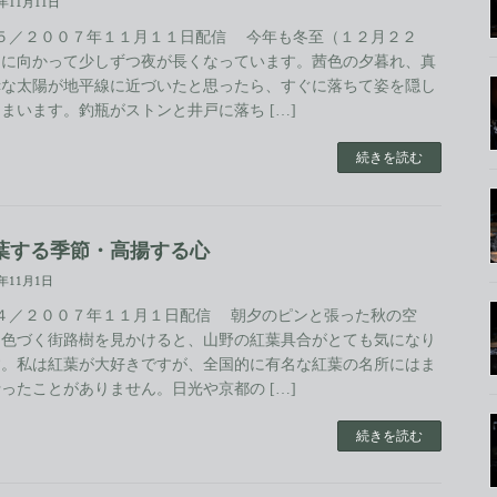
7年11月11日
.５／２００７年１１月１１日配信 今年も冬至（１２月２２
）に向かって少しずつ夜が長くなっています。茜色の夕暮れ、真
赤な太陽が地平線に近づいたと思ったら、すぐに落ちて姿を隠し
まいます。釣瓶がストンと井戸に落ち […]
続きを読む
葉する季節・高揚する心
7年11月1日
.４／２００７年１１月１日配信 朝夕のピンと張った秋の空
。色づく街路樹を見かけると、山野の紅葉具合がとても気になり
す。私は紅葉が大好きですが、全国的に有名な紅葉の名所にはま
ったことがありません。日光や京都の […]
続きを読む