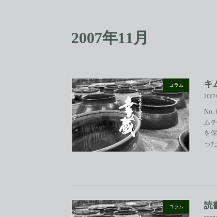
コ
ナ
ン
ビ
テ
ゲ
2007年11月
ン
ー
ツ
シ
へ
ョ
ス
ン
キ
に
キ
コラム
ッ
移
200
プ
動
No
ム
を
った
読
コラム