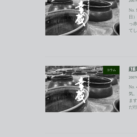
200
No
日
っ
てし
紅
コラム
200
No
気
ま
だ行