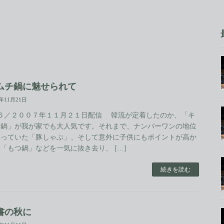
ムチ鍋に魅せられて
7年11月21日
.６／２００７年１１月２１日配信 韓流が定着したのか、「キ
チ鍋」が我が家でも大人気です。それまで、ナンバーワンの地位
保っていた「豚しゃぶ」、そして意外に子供にもポイントが高か
「もつ鍋」などを一気に抜き去り、 […]
続きを読む
書の秋に