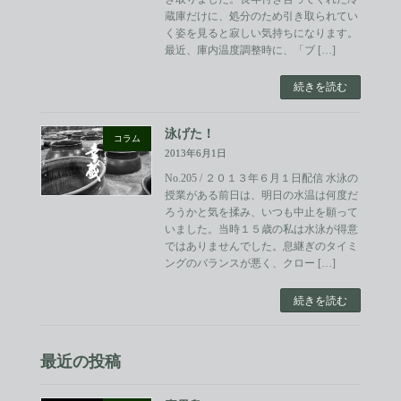
蔵庫だけに、処分のため引き取られてい
く姿を見ると寂しい気持ちになります。
最近、庫内温度調整時に、「ブ […]
続きを読む
泳げた！
コラム
2013年6月1日
No.205 / ２０１３年６月１日配信 水泳の
授業がある前日は、明日の水温は何度だ
ろうかと気を揉み、いつも中止を願って
いました。当時１５歳の私は水泳が得意
ではありませんでした。息継ぎのタイミ
ングのバランスが悪く、クロー […]
続きを読む
最近の投稿