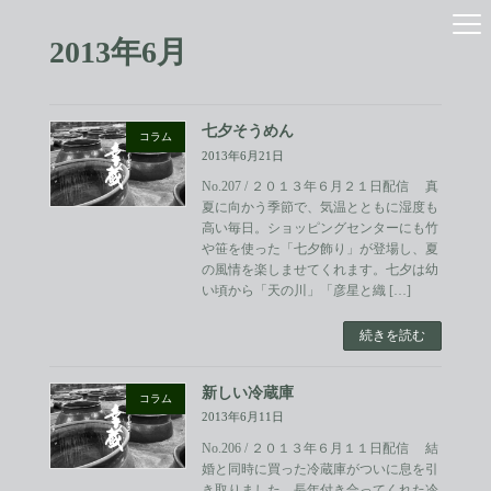
コ
ナ
ン
ビ
2013年6月
テ
ゲ
ン
ー
ツ
シ
へ
ョ
七夕そうめん
ス
ン
コラム
2013年6月21日
キ
に
ッ
移
No.207 / ２０１３年６月２１日配信 真
プ
動
夏に向かう季節で、気温とともに湿度も
高い毎日。ショッピングセンターにも竹
や笹を使った「七夕飾り」が登場し、夏
の風情を楽しませてくれます。七夕は幼
い頃から「天の川」「彦星と織 […]
続きを読む
新しい冷蔵庫
コラム
2013年6月11日
No.206 / ２０１３年６月１１日配信 結
婚と同時に買った冷蔵庫がついに息を引
き取りました。長年付き合ってくれた冷