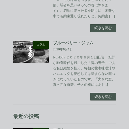
部、弱者を思いやっての嘘は除きま
す）。窮地に陥った者を助けに、困難な
中でも約束通り現れたりと、契約書 […]
続きを読む
ブルーベリー・ジャム
コラム
2020年6月1日
No.458 / ２０２０年６月１日配信 粗野
な独身時代を過ごした「昔の男子」であ
る私は結婚を控え、毎朝の愛妻味噌汁や
ハムエッグを夢想しては締まらない顔つ
きになっていたものです。「大きな窓、
真っ赤な薔薇、子犬の横にはあ […]
続きを読む
最近の投稿