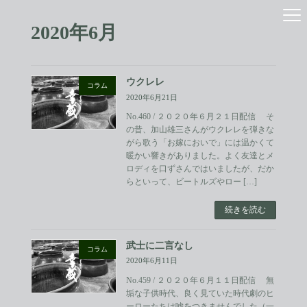
コ
ナ
ン
ビ
2020年6月
テ
ゲ
ン
ー
ツ
シ
へ
ョ
ウクレレ
ス
ン
コラム
2020年6月21日
キ
に
ッ
移
No.460 / ２０２０年６月２１日配信 そ
プ
動
の昔、加山雄三さんがウクレレを弾きな
がら歌う「お嫁においで」には温かくて
暖かい響きがありました。よく友達とメ
ロディを口ずさんではいましたが、だか
らといって、ビートルズやロー […]
続きを読む
武士に二言なし
コラム
2020年6月11日
No.459 / ２０２０年６月１１日配信 無
垢な子供時代、良く見ていた時代劇のヒ
ーローたちは嘘をつきませんでした（一