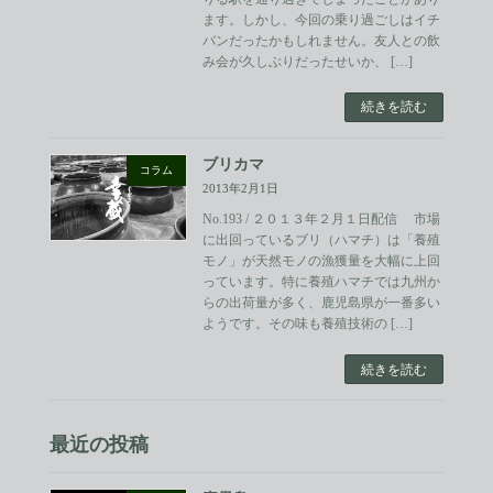
ます。しかし、今回の乗り過ごしはイチ
バンだったかもしれません。友人との飲
み会が久しぶりだったせいか、 […]
続きを読む
ブリカマ
コラム
2013年2月1日
No.193 / ２０１３年２月１日配信 市場
に出回っているブリ（ハマチ）は「養殖
モノ」が天然モノの漁獲量を大幅に上回
っています。特に養殖ハマチでは九州か
らの出荷量が多く、鹿児島県が一番多い
ようです。その味も養殖技術の […]
続きを読む
最近の投稿