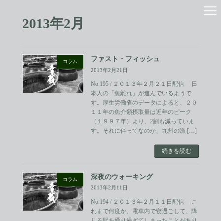
コ
ナ
ン
ビ
2013年2月
テ
ゲ
ン
ー
ツ
シ
へ
ョ
ファスト・フィッシュ
ス
ン
コラム
2013年2月21日
キ
に
ッ
移
No.195 / ２０１３年２月２１日配信 日
プ
動
本人の「魚離れ」が進んでいるようで
す。厚生労働省のデータによると、２０
１１年の魚介類摂取量は近年のピーク
（１９９７年）より、2割も減っていま
す。それに伴ってなのか、九州の漁 […]
続きを読む
深夜のウォーキング
コラム
2013年2月11日
No.194 / ２０１３年２月１１日配信 こ
れまで何度か、電車内で寝過ごして、降
りる駅を通り過ぎてしまったことがあり