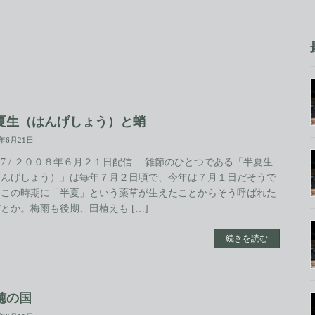
夏生（はんげしょう）と蛸
8年6月21日
.27 / ２００８年６月２１日配信 雑節のひとつである「半夏生
はんげしょう）」は毎年７月２日頃で、今年は７月１日だそうで
。この時期に「半夏」という薬草が生えたことからそう呼ばれた
とか。梅雨も後期、田植えも […]
続きを読む
穂の国