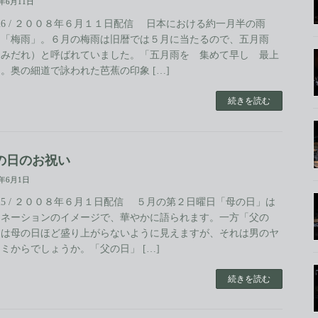
8年6月11日
.26 / ２００８年６月１１日配信 日本における約一月半の雨
、「梅雨」。６月の梅雨は旧暦では５月に当たるので、五月雨
さみだれ）と呼ばれていました。「五月雨を 集めて早し 最上
。奥の細道で詠われた芭蕉の印象 […]
続きを読む
の日のお祝い
8年6月1日
.25 / ２００８年６月１日配信 ５月の第２日曜日「母の日」は
ーネーションのイメージで、華やかに語られます。一方「父の
」は母の日ほど盛り上がらないように見えますが、それは男のヤ
ミからでしょうか。「父の日」 […]
続きを読む