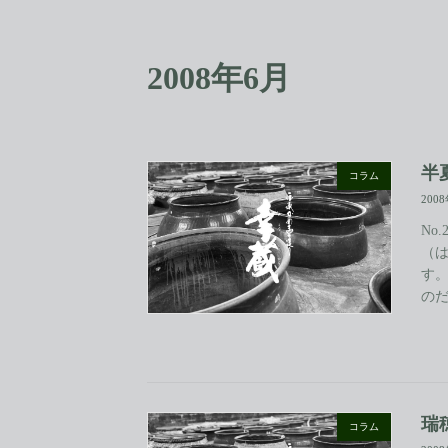
コ
ナ
ン
ビ
テ
ゲ
2008年6月
ン
ー
ツ
シ
へ
ョ
ス
ン
キ
に
半
コラム
ッ
移
200
プ
動
No
（
す
のだ
瑞
コラム