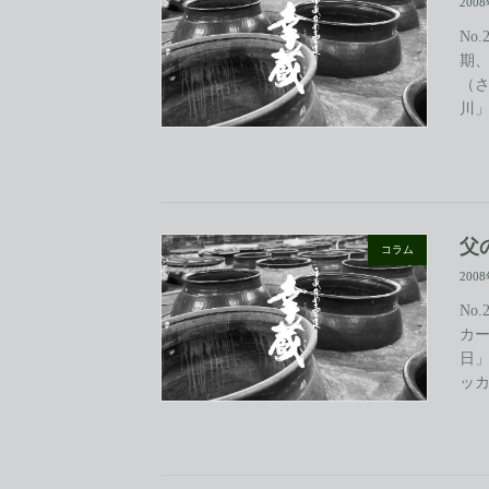
200
No
期
（
川」
父
コラム
200
No
カ
日
ッカ