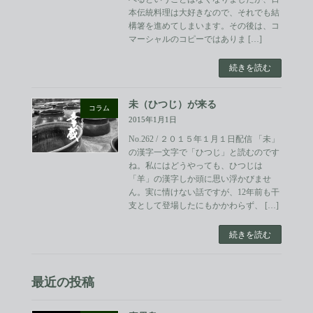
本伝統料理は大好きなので、それでも結
構箸を進めてしまいます。その後は、コ
マーシャルのコピーではありま […]
続きを読む
未（ひつじ）が来る
コラム
2015年1月1日
No.262 / ２０１５年１月１日配信 「未」
の漢字一文字で「ひつじ」と読むのです
ね。私にはどうやっても、ひつじは
「羊」の漢字しか頭に思い浮かびませ
ん。実に情けない話ですが、12年前も干
支として登場したにもかかわらず、 […]
続きを読む
最近の投稿