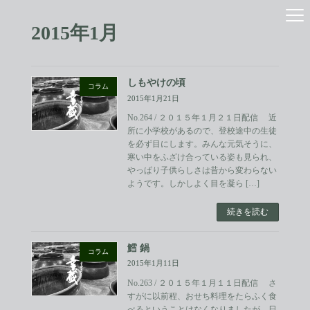
コ
ナ
ン
ビ
2015年1月
テ
ゲ
ン
ー
ツ
シ
へ
ョ
しもやけの頃
ス
ン
コラム
2015年1月21日
キ
に
ッ
移
No.264 / ２０１５年１月２１日配信 近
プ
動
所に小学校があるので、登校途中の生徒
を必ず目にします。みんな元気そうに、
寒い中をふざけ合っている姿も見られ、
やっぱり子供らしさは昔から変わらない
ようです。しかしよく目を凝ら […]
続きを読む
鱈 鍋
コラム
2015年1月11日
No.263 / ２０１５年１月１１日配信 さ
すがに以前程、おせち料理をたらふく食
べるということはなくなりましたが、日