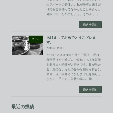
生アパートの管理人。私が帰省出来るだ
けのお金を持ってなかったことをきっと
見抜いていたのでしょう。その管 […]
続きを読む
あけましておめでとうございま
コラム
す。
2008年1月1日
No.10 / ２００８年１月１日配信 私は
郵便受けから輪ゴムで束ねてある年賀状
を取り出す瞬間が大好きです。日が当た
る、風のない元旦の静かな朝なら舞台は
最高。遅い目覚めに少しまぶたを腫らせ
ながら、手にする賀状の厚み。携 […]
続きを読む
最近の投稿