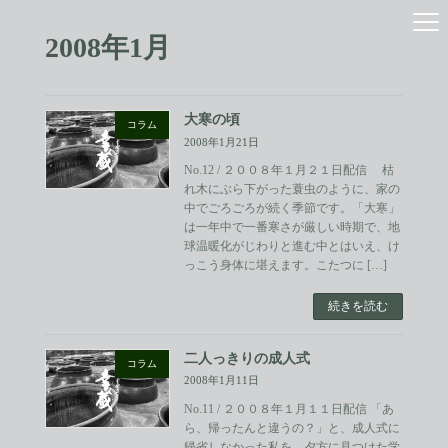
コ
ナ
ン
ビ
2008年1月
テ
ゲ
ン
ー
ツ
シ
へ
ョ
大寒の頃
ス
ン
コラム
2008年1月21日
キ
に
ッ
移
No.12 / ２００８年１月２１日配信 枯
プ
動
れ木にぶら下がった蓑虫のように、家の
中でごろごろが続く季節です。「大寒」
は一年中で一番寒さが厳しい時期で、地
球温暖化がじわりと進む中とはいえ、け
っこう身体に堪えます。こたつに […]
続きを読む
二人っきりの成人式
コラム
2008年1月11日
No.11 / ２００８年１月１１日配信 「あ
ら、帰ったんと違うの？」と、成人式に
帰省しなかった私を、夕方に見つけた学